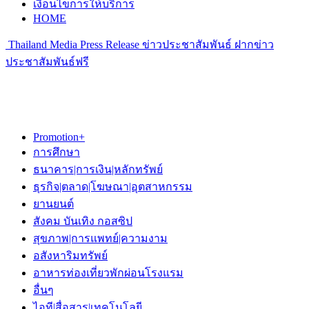
เงื่อนไขการให้บริการ
HOME
Thailand Media Press Release ข่าวประชาสัมพันธ์ ฝากข่าว
ประชาสัมพันธ์ฟรี
Promotion+
การศึกษา
ธนาคาร|การเงิน|หลักทรัพย์
ธุรกิจ|ตลาด|โฆษณา|อุตสาหกรรม
ยานยนต์
สังคม บันเทิง กอสซิป
สุขภาพ|การแพทย์|ความงาม
อสังหาริมทรัพย์
อาหารท่องเที่ยวพักผ่อนโรงแรม
อื่นๆ
ไอที|สื่อสาร|เทคโนโลยี