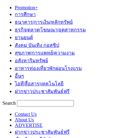
Promotion+
การศึกษา
ธนาคาร|การเงิน|หลักทรัพย์
ธุรกิจ|ตลาด|โฆษณา|อุตสาหกรรม
ยานยนต์
สังคม บันเทิง กอสซิป
สุขภาพ|การแพทย์|ความงาม
อสังหาริมทรัพย์
อาหารท่องเที่ยวพักผ่อนโรงแรม
อื่นๆ
ไอที|สื่อสาร|เทคโนโลยี
ฝากข่าวประชาสัมพันธ์ฟรี
Search
Contact Us
About Us
ADVERTISE
ฝากข่าวประชาสัมพันธ์ฟรี