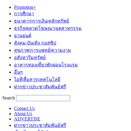
Promotion+
การศึกษา
ธนาคาร|การเงิน|หลักทรัพย์
ธุรกิจ|ตลาด|โฆษณา|อุตสาหกรรม
ยานยนต์
สังคม บันเทิง กอสซิป
สุขภาพ|การแพทย์|ความงาม
อสังหาริมทรัพย์
อาหารท่องเที่ยวพักผ่อนโรงแรม
อื่นๆ
ไอที|สื่อสาร|เทคโนโลยี
ฝากข่าวประชาสัมพันธ์ฟรี
Search
Contact Us
About Us
ADVERTISE
ฝากข่าวประชาสัมพันธ์ฟรี