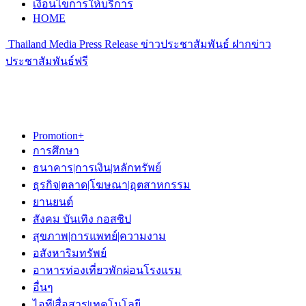
เงื่อนไขการให้บริการ
HOME
Thailand Media Press Release ข่าวประชาสัมพันธ์ ฝากข่าว
ประชาสัมพันธ์ฟรี
Promotion+
การศึกษา
ธนาคาร|การเงิน|หลักทรัพย์
ธุรกิจ|ตลาด|โฆษณา|อุตสาหกรรม
ยานยนต์
สังคม บันเทิง กอสซิป
สุขภาพ|การแพทย์|ความงาม
อสังหาริมทรัพย์
อาหารท่องเที่ยวพักผ่อนโรงแรม
อื่นๆ
ไอที|สื่อสาร|เทคโนโลยี