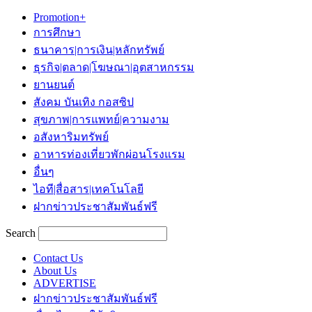
Promotion+
การศึกษา
ธนาคาร|การเงิน|หลักทรัพย์
ธุรกิจ|ตลาด|โฆษณา|อุตสาหกรรม
ยานยนต์
สังคม บันเทิง กอสซิป
สุขภาพ|การแพทย์|ความงาม
อสังหาริมทรัพย์
อาหารท่องเที่ยวพักผ่อนโรงแรม
อื่นๆ
ไอที|สื่อสาร|เทคโนโลยี
ฝากข่าวประชาสัมพันธ์ฟรี
Search
Contact Us
About Us
ADVERTISE
ฝากข่าวประชาสัมพันธ์ฟรี