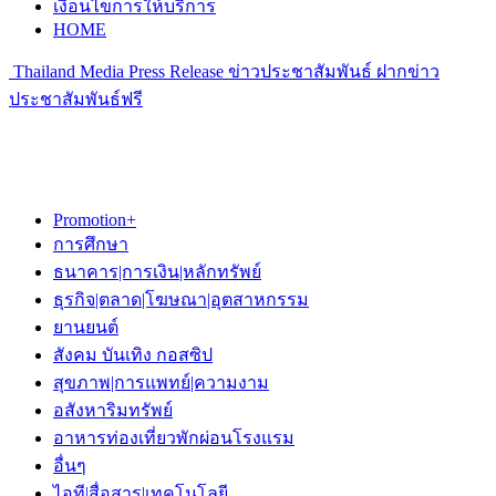
เงื่อนไขการให้บริการ
HOME
Thailand Media Press Release ข่าวประชาสัมพันธ์ ฝากข่าว
ประชาสัมพันธ์ฟรี
Promotion+
การศึกษา
ธนาคาร|การเงิน|หลักทรัพย์
ธุรกิจ|ตลาด|โฆษณา|อุตสาหกรรม
ยานยนต์
สังคม บันเทิง กอสซิป
สุขภาพ|การแพทย์|ความงาม
อสังหาริมทรัพย์
อาหารท่องเที่ยวพักผ่อนโรงแรม
อื่นๆ
ไอที|สื่อสาร|เทคโนโลยี