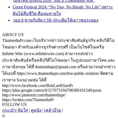
ไมซ์ไทย ปักธงปี 2026 “MICE Celebration Year”
Green Festival 2024: “No Tree, No Breath, No Life” เพราะ
ต้นไม้คือชีวิต คือลมหายใจ
วธอ.8 ขานรับจัด CSR ประเดิมให้เยาวชนระยอง
ABOUT US
ThaimediaPr.com เว็บบริการข่าวประชาสัมพันธ์ธุรกิจ คลิปวิดีโอ
โฆษณา สำหรับองค์กรธุรกิจต่างๆฟรี เป็นเว็บไซต์ในเครือ
Infinite Wire (www.infinitewire.com) สามารถส่งข่าว
ประชาสัมพันธ์หรือคลิปวิดีโอโฆษณา ในรูปแบบภาษาไทย และ
ภาษาอังกฤษ ได้ที่ thaimediapr@gmail.com หรือสามารถฝากข่าว
ได้เองที่ https://www.thaimediapr.com/free-public-relation/ ติดตาม
เราทาง Social media ได้ที่
http://www.facebook.com/BokLaoKhaoPr
https://plus.google.com/u/0/117075194708380101540/posts
http://www.pinterest.com/thaimediapr/
https://twitter.com/ThaimediaPr
FOLLOW US
กระเป๋า
|
ส้มใส
|
ดูหนัง
|
เหล้าบ๊วย
|
©