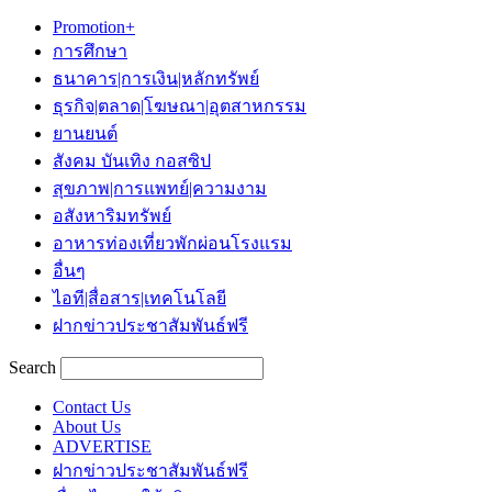
Promotion+
การศึกษา
ธนาคาร|การเงิน|หลักทรัพย์
ธุรกิจ|ตลาด|โฆษณา|อุตสาหกรรม
ยานยนต์
สังคม บันเทิง กอสซิป
สุขภาพ|การแพทย์|ความงาม
อสังหาริมทรัพย์
อาหารท่องเที่ยวพักผ่อนโรงแรม
อื่นๆ
ไอที|สื่อสาร|เทคโนโลยี
ฝากข่าวประชาสัมพันธ์ฟรี
Search
Contact Us
About Us
ADVERTISE
ฝากข่าวประชาสัมพันธ์ฟรี