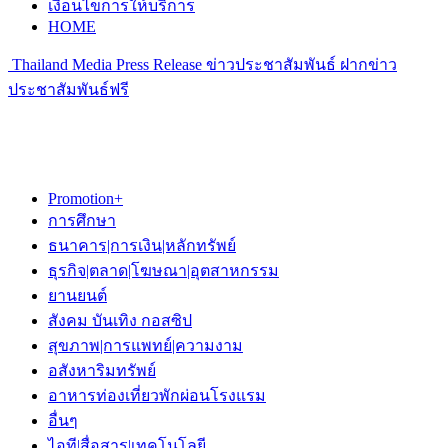
เงื่อนไขการให้บริการ
HOME
Thailand Media Press Release ข่าวประชาสัมพันธ์ ฝากข่าว
ประชาสัมพันธ์ฟรี
Promotion+
การศึกษา
ธนาคาร|การเงิน|หลักทรัพย์
ธุรกิจ|ตลาด|โฆษณา|อุตสาหกรรม
ยานยนต์
สังคม บันเทิง กอสซิป
สุขภาพ|การแพทย์|ความงาม
อสังหาริมทรัพย์
อาหารท่องเที่ยวพักผ่อนโรงแรม
อื่นๆ
ไอที|สื่อสาร|เทคโนโลยี