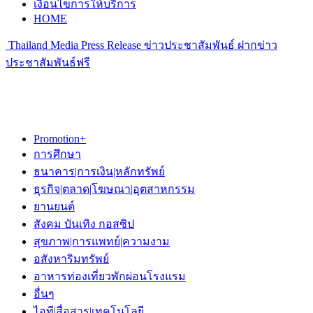
เงื่อนไขการให้บริการ
HOME
Thailand Media Press Release ข่าวประชาสัมพันธ์ ฝากข่าว
ประชาสัมพันธ์ฟรี
Promotion+
การศึกษา
ธนาคาร|การเงิน|หลักทรัพย์
ธุรกิจ|ตลาด|โฆษณา|อุตสาหกรรม
ยานยนต์
สังคม บันเทิง กอสซิป
สุขภาพ|การแพทย์|ความงาม
อสังหาริมทรัพย์
อาหารท่องเที่ยวพักผ่อนโรงแรม
อื่นๆ
ไอที|สื่อสาร|เทคโนโลยี