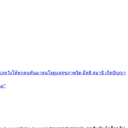
มุ่งหวังให้ทุกคนหันมาสนใจดูแลสุขภาพจิต มีสติ สมาธิ เกิดปัญญา
ar”