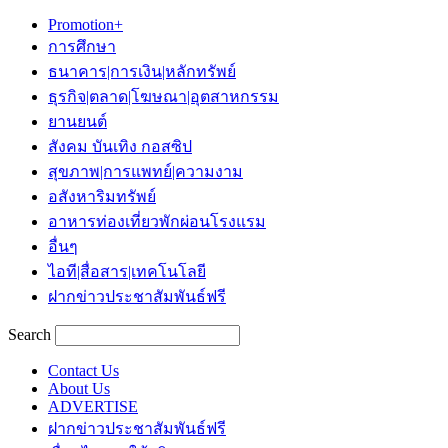
Promotion+
การศึกษา
ธนาคาร|การเงิน|หลักทรัพย์
ธุรกิจ|ตลาด|โฆษณา|อุตสาหกรรม
ยานยนต์
สังคม บันเทิง กอสซิป
สุขภาพ|การแพทย์|ความงาม
อสังหาริมทรัพย์
อาหารท่องเที่ยวพักผ่อนโรงแรม
อื่นๆ
ไอที|สื่อสาร|เทคโนโลยี
ฝากข่าวประชาสัมพันธ์ฟรี
Search
Contact Us
About Us
ADVERTISE
ฝากข่าวประชาสัมพันธ์ฟรี