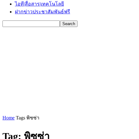
ไอที|สื่อสาร|เทคโนโลยี
ฝากข่าวประชาสัมพันธ์ฟรี
Home
Tags
พิซซ่า
Tag: พิซซ่า