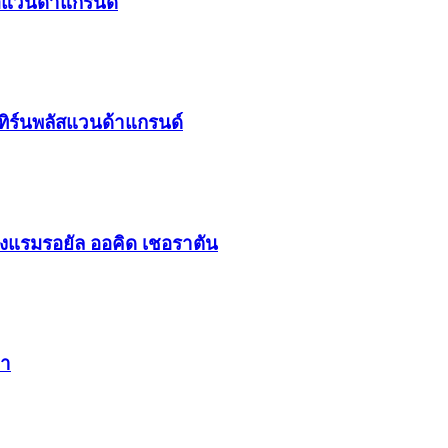
ัสแวนด้าแกรนด์
ทิร์นพลัสแวนด้าแกรนด์
รงแรมรอยัล ออคิด เชอราตัน
ยา