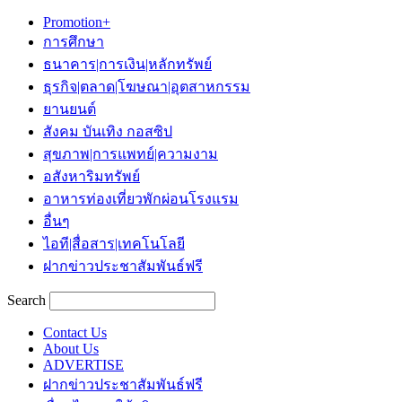
Promotion+
การศึกษา
ธนาคาร|การเงิน|หลักทรัพย์
ธุรกิจ|ตลาด|โฆษณา|อุตสาหกรรม
ยานยนต์
สังคม บันเทิง กอสซิป
สุขภาพ|การแพทย์|ความงาม
อสังหาริมทรัพย์
อาหารท่องเที่ยวพักผ่อนโรงแรม
อื่นๆ
ไอที|สื่อสาร|เทคโนโลยี
ฝากข่าวประชาสัมพันธ์ฟรี
Search
Contact Us
About Us
ADVERTISE
ฝากข่าวประชาสัมพันธ์ฟรี