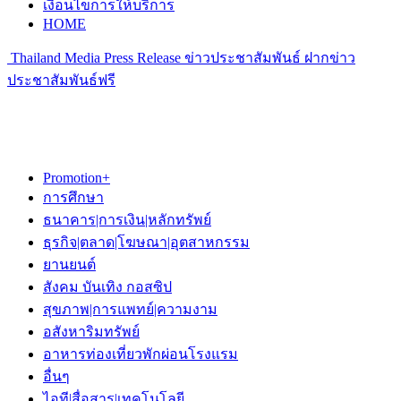
เงื่อนไขการให้บริการ
HOME
Thailand Media Press Release ข่าวประชาสัมพันธ์ ฝากข่าว
ประชาสัมพันธ์ฟรี
Promotion+
การศึกษา
ธนาคาร|การเงิน|หลักทรัพย์
ธุรกิจ|ตลาด|โฆษณา|อุตสาหกรรม
ยานยนต์
สังคม บันเทิง กอสซิป
สุขภาพ|การแพทย์|ความงาม
อสังหาริมทรัพย์
อาหารท่องเที่ยวพักผ่อนโรงแรม
อื่นๆ
ไอที|สื่อสาร|เทคโนโลยี