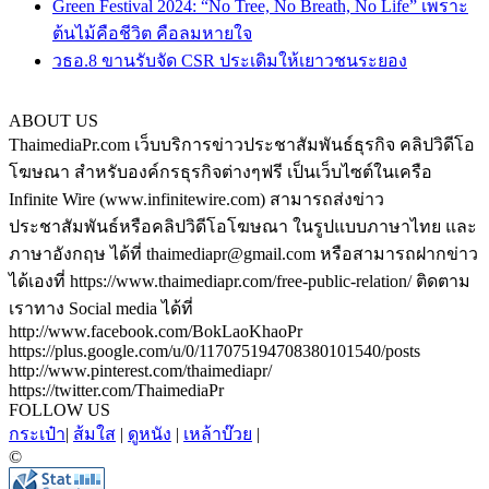
Green Festival 2024: “No Tree, No Breath, No Life” เพราะ
ต้นไม้คือชีวิต คือลมหายใจ
วธอ.8 ขานรับจัด CSR ประเดิมให้เยาวชนระยอง
ABOUT US
ThaimediaPr.com เว็บบริการข่าวประชาสัมพันธ์ธุรกิจ คลิปวิดีโอ
โฆษณา สำหรับองค์กรธุรกิจต่างๆฟรี เป็นเว็บไซต์ในเครือ
Infinite Wire (www.infinitewire.com) สามารถส่งข่าว
ประชาสัมพันธ์หรือคลิปวิดีโอโฆษณา ในรูปแบบภาษาไทย และ
ภาษาอังกฤษ ได้ที่ thaimediapr@gmail.com หรือสามารถฝากข่าว
ได้เองที่ https://www.thaimediapr.com/free-public-relation/ ติดตาม
เราทาง Social media ได้ที่
http://www.facebook.com/BokLaoKhaoPr
https://plus.google.com/u/0/117075194708380101540/posts
http://www.pinterest.com/thaimediapr/
https://twitter.com/ThaimediaPr
FOLLOW US
กระเป๋า
|
ส้มใส
|
ดูหนัง
|
เหล้าบ๊วย
|
©