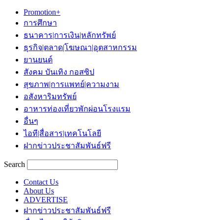
Promotion+
การศึกษา
ธนาคาร|การเงิน|หลักทรัพย์
ธุรกิจ|ตลาด|โฆษณา|อุตสาหกรรม
ยานยนต์
สังคม บันเทิง กอสซิป
สุขภาพ|การแพทย์|ความงาม
อสังหาริมทรัพย์
อาหารท่องเที่ยวพักผ่อนโรงแรม
อื่นๆ
ไอที|สื่อสาร|เทคโนโลยี
ฝากข่าวประชาสัมพันธ์ฟรี
Search
Contact Us
About Us
ADVERTISE
ฝากข่าวประชาสัมพันธ์ฟรี