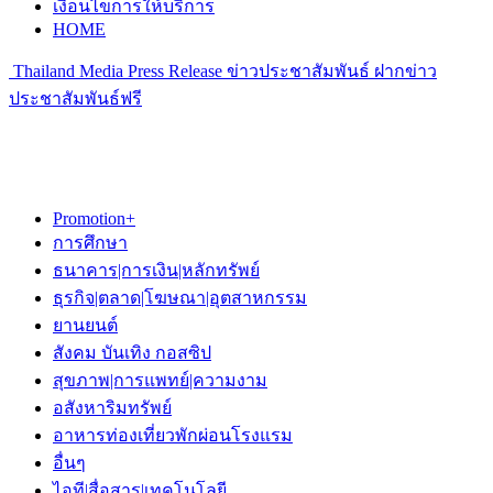
เงื่อนไขการให้บริการ
HOME
Thailand Media Press Release ข่าวประชาสัมพันธ์ ฝากข่าว
ประชาสัมพันธ์ฟรี
Promotion+
การศึกษา
ธนาคาร|การเงิน|หลักทรัพย์
ธุรกิจ|ตลาด|โฆษณา|อุตสาหกรรม
ยานยนต์
สังคม บันเทิง กอสซิป
สุขภาพ|การแพทย์|ความงาม
อสังหาริมทรัพย์
อาหารท่องเที่ยวพักผ่อนโรงแรม
อื่นๆ
ไอที|สื่อสาร|เทคโนโลยี