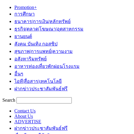
Promotion+
การศึกษา
ธนาคาร|การเงิน|หลักทรัพย์
ธุรกิจ|ตลาด|โฆษณา|อุตสาหกรรม
ยานยนต์
สังคม บันเทิง กอสซิป
สุขภาพ|การแพทย์|ความงาม
อสังหาริมทรัพย์
อาหารท่องเที่ยวพักผ่อนโรงแรม
อื่นๆ
ไอที|สื่อสาร|เทคโนโลยี
ฝากข่าวประชาสัมพันธ์ฟรี
Search
Contact Us
About Us
ADVERTISE
ฝากข่าวประชาสัมพันธ์ฟรี