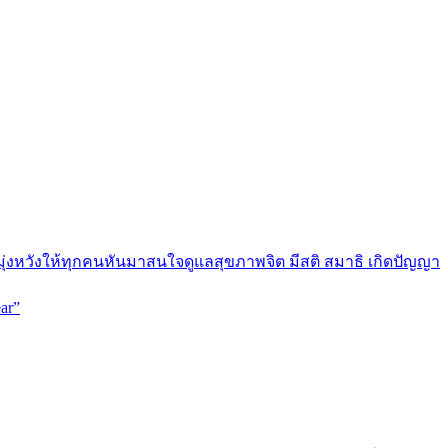
มุ่งหวังให้ทุกคนหันมาสนใจดูแลสุขภาพจิต มีสติ สมาธิ เกิดปัญญา
ar”