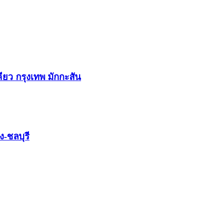
ียว กรุงเทพ มักกะสัน
ง-ชลบุรี