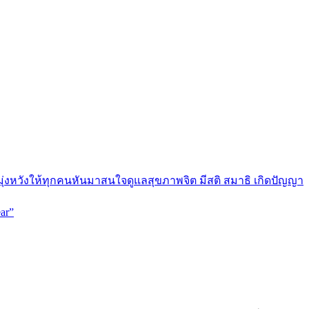
มุ่งหวังให้ทุกคนหันมาสนใจดูแลสุขภาพจิต มีสติ สมาธิ เกิดปัญญา
ar”