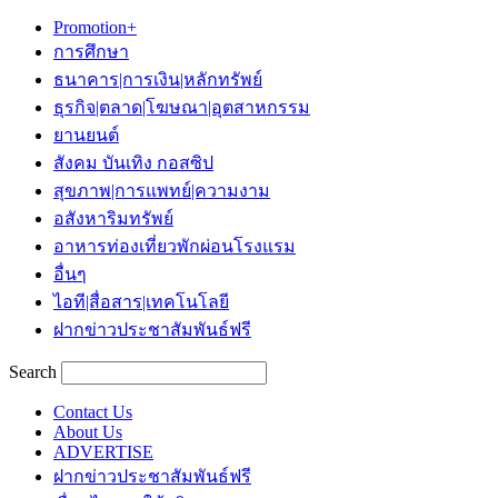
Promotion+
การศึกษา
ธนาคาร|การเงิน|หลักทรัพย์
ธุรกิจ|ตลาด|โฆษณา|อุตสาหกรรม
ยานยนต์
สังคม บันเทิง กอสซิป
สุขภาพ|การแพทย์|ความงาม
อสังหาริมทรัพย์
อาหารท่องเที่ยวพักผ่อนโรงแรม
อื่นๆ
ไอที|สื่อสาร|เทคโนโลยี
ฝากข่าวประชาสัมพันธ์ฟรี
Search
Contact Us
About Us
ADVERTISE
ฝากข่าวประชาสัมพันธ์ฟรี