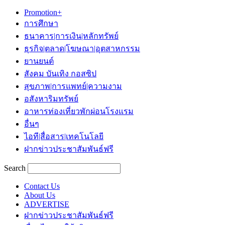
Promotion+
การศึกษา
ธนาคาร|การเงิน|หลักทรัพย์
ธุรกิจ|ตลาด|โฆษณา|อุตสาหกรรม
ยานยนต์
สังคม บันเทิง กอสซิป
สุขภาพ|การแพทย์|ความงาม
อสังหาริมทรัพย์
อาหารท่องเที่ยวพักผ่อนโรงแรม
อื่นๆ
ไอที|สื่อสาร|เทคโนโลยี
ฝากข่าวประชาสัมพันธ์ฟรี
Search
Contact Us
About Us
ADVERTISE
ฝากข่าวประชาสัมพันธ์ฟรี