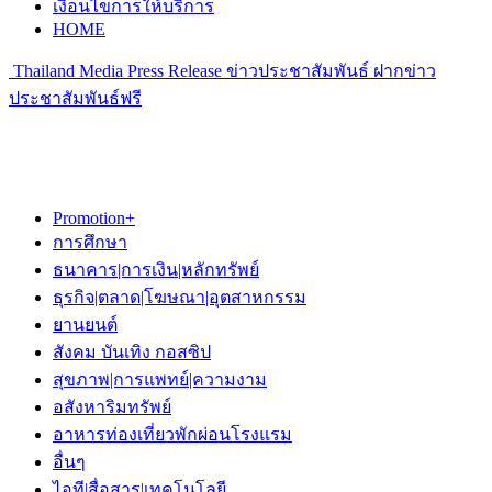
เงื่อนไขการให้บริการ
HOME
Thailand Media Press Release ข่าวประชาสัมพันธ์ ฝากข่าว
ประชาสัมพันธ์ฟรี
Promotion+
การศึกษา
ธนาคาร|การเงิน|หลักทรัพย์
ธุรกิจ|ตลาด|โฆษณา|อุตสาหกรรม
ยานยนต์
สังคม บันเทิง กอสซิป
สุขภาพ|การแพทย์|ความงาม
อสังหาริมทรัพย์
อาหารท่องเที่ยวพักผ่อนโรงแรม
อื่นๆ
ไอที|สื่อสาร|เทคโนโลยี