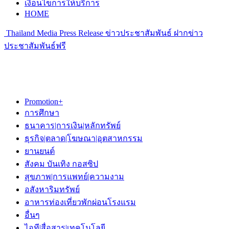
เงื่อนไขการให้บริการ
HOME
Thailand Media Press Release ข่าวประชาสัมพันธ์ ฝากข่าว
ประชาสัมพันธ์ฟรี
Promotion+
การศึกษา
ธนาคาร|การเงิน|หลักทรัพย์
ธุรกิจ|ตลาด|โฆษณา|อุตสาหกรรม
ยานยนต์
สังคม บันเทิง กอสซิป
สุขภาพ|การแพทย์|ความงาม
อสังหาริมทรัพย์
อาหารท่องเที่ยวพักผ่อนโรงแรม
อื่นๆ
ไอที|สื่อสาร|เทคโนโลยี