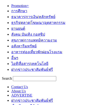
Promotion+
การศึกษา
ธนาคาร|การเงิน|หลักทรัพย์
ธุรกิจ|ตลาด|โฆษณา|อุตสาหกรรม
ยานยนต์
สังคม บันเทิง กอสซิป
สุขภาพ|การแพทย์|ความงาม
อสังหาริมทรัพย์
อาหารท่องเที่ยวพักผ่อนโรงแรม
อื่นๆ
ไอที|สื่อสาร|เทคโนโลยี
ฝากข่าวประชาสัมพันธ์ฟรี
Search
Contact Us
About Us
ADVERTISE
ฝากข่าวประชาสัมพันธ์ฟรี