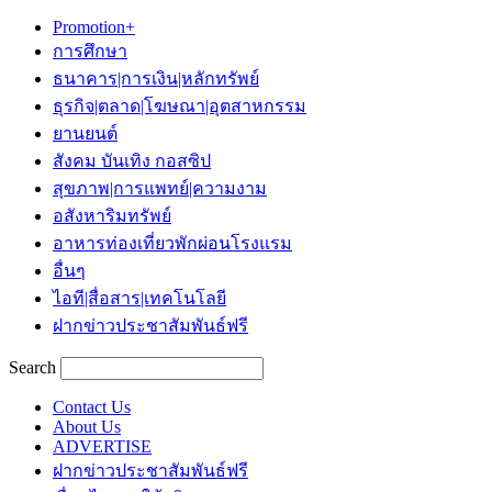
Promotion+
การศึกษา
ธนาคาร|การเงิน|หลักทรัพย์
ธุรกิจ|ตลาด|โฆษณา|อุตสาหกรรม
ยานยนต์
สังคม บันเทิง กอสซิป
สุขภาพ|การแพทย์|ความงาม
อสังหาริมทรัพย์
อาหารท่องเที่ยวพักผ่อนโรงแรม
อื่นๆ
ไอที|สื่อสาร|เทคโนโลยี
ฝากข่าวประชาสัมพันธ์ฟรี
Search
Contact Us
About Us
ADVERTISE
ฝากข่าวประชาสัมพันธ์ฟรี