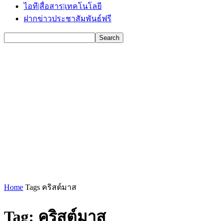
ไอที|สื่อสาร|เทคโนโลยี
ฝากข่าวประชาสัมพันธ์ฟรี
Home
Tags
คริสต์มาส
Tag: คริสต์มาส