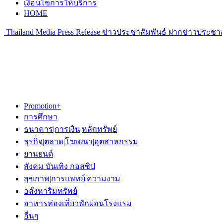
เงื่อนไขการให้บริการ
HOME
Thailand Media Press Release ข่าวประชาสัมพันธ์ ฝากข่าวประชาส
Promotion+
การศึกษา
ธนาคาร|การเงิน|หลักทรัพย์
ธุรกิจ|ตลาด|โฆษณา|อุตสาหกรรม
ยานยนต์
สังคม บันเทิง กอสซิป
สุขภาพ|การแพทย์|ความงาม
อสังหาริมทรัพย์
อาหารท่องเที่ยวพักผ่อนโรงแรม
อื่นๆ