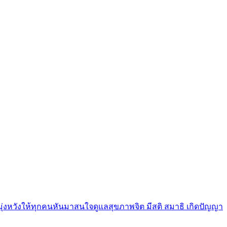
มุ่งหวังให้ทุกคนหันมาสนใจดูแลสุขภาพจิต มีสติ สมาธิ เกิดปัญญา