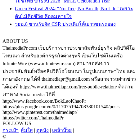
ไมซ์ไทย ปักธงปี 2026 “MICE Celebration Year”
Green Festival 2024: “No Tree, No Breath, No Life” เพราะ
ต้นไม้คือชีวิต คือลมหายใจ
วธอ.8 ขานรับจัด CSR ประเดิมให้เยาวชนระยอง
ABOUT US
ThaimediaPr.com เว็บบริการข่าวประชาสัมพันธ์ธุรกิจ คลิปวิดีโอ
โฆษณา สำหรับองค์กรธุรกิจต่างๆฟรี เป็นเว็บไซต์ในเครือ
Infinite Wire (www.infinitewire.com) สามารถส่งข่าว
ประชาสัมพันธ์หรือคลิปวิดีโอโฆษณา ในรูปแบบภาษาไทย และ
ภาษาอังกฤษ ได้ที่ thaimediapr@gmail.com หรือสามารถฝากข่าว
ได้เองที่ https://www.thaimediapr.com/free-public-relation/ ติดตาม
เราทาง Social media ได้ที่
http://www.facebook.com/BokLaoKhaoPr
https://plus.google.com/u/0/117075194708380101540/posts
http://www.pinterest.com/thaimediapr/
https://twitter.com/ThaimediaPr
FOLLOW US
กระเป๋า
|
ส้มใส
|
ดูหนัง
|
เหล้าบ๊วย
|
©