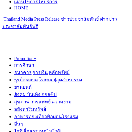
เงื่อนไขการให้บริการ
HOME
Thailand Media Press Release ข่าวประชาสัมพันธ์ ฝากข่าว
ประชาสัมพันธ์ฟรี
Promotion+
การศึกษา
ธนาคาร|การเงิน|หลักทรัพย์
ธุรกิจ|ตลาด|โฆษณา|อุตสาหกรรม
ยานยนต์
สังคม บันเทิง กอสซิป
สุขภาพ|การแพทย์|ความงาม
อสังหาริมทรัพย์
อาหารท่องเที่ยวพักผ่อนโรงแรม
อื่นๆ
ไอที|สื่อสาร|เทคโนโลยี