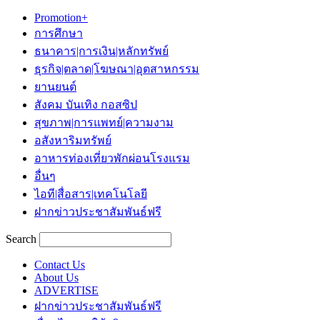
Promotion+
การศึกษา
ธนาคาร|การเงิน|หลักทรัพย์
ธุรกิจ|ตลาด|โฆษณา|อุตสาหกรรม
ยานยนต์
สังคม บันเทิง กอสซิป
สุขภาพ|การแพทย์|ความงาม
อสังหาริมทรัพย์
อาหารท่องเที่ยวพักผ่อนโรงแรม
อื่นๆ
ไอที|สื่อสาร|เทคโนโลยี
ฝากข่าวประชาสัมพันธ์ฟรี
Search
Contact Us
About Us
ADVERTISE
ฝากข่าวประชาสัมพันธ์ฟรี