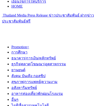
เงื่อนไขการให้บริการ
HOME
Thailand Media Press Release ข่าวประชาสัมพันธ์ ฝากข่าว
ประชาสัมพันธ์ฟรี
Promotion+
การศึกษา
ธนาคาร|การเงิน|หลักทรัพย์
ธุรกิจ|ตลาด|โฆษณา|อุตสาหกรรม
ยานยนต์
สังคม บันเทิง กอสซิป
สุขภาพ|การแพทย์|ความงาม
อสังหาริมทรัพย์
อาหารท่องเที่ยวพักผ่อนโรงแรม
อื่นๆ
ไอที|สื่อสาร|เทคโนโลยี