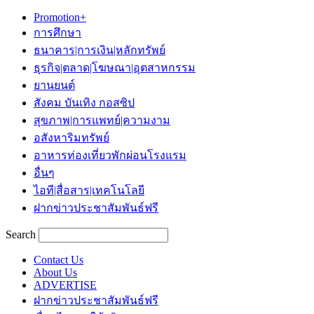
Promotion+
การศึกษา
ธนาคาร|การเงิน|หลักทรัพย์
ธุรกิจ|ตลาด|โฆษณา|อุตสาหกรรม
ยานยนต์
สังคม บันเทิง กอสซิป
สุขภาพ|การแพทย์|ความงาม
อสังหาริมทรัพย์
อาหารท่องเที่ยวพักผ่อนโรงแรม
อื่นๆ
ไอที|สื่อสาร|เทคโนโลยี
ฝากข่าวประชาสัมพันธ์ฟรี
Search
Contact Us
About Us
ADVERTISE
ฝากข่าวประชาสัมพันธ์ฟรี