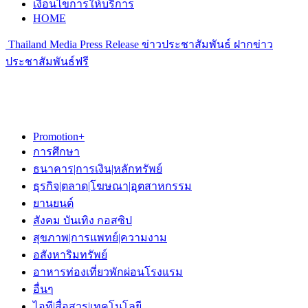
เงื่อนไขการให้บริการ
HOME
Thailand Media Press Release ข่าวประชาสัมพันธ์ ฝากข่าว
ประชาสัมพันธ์ฟรี
Promotion+
การศึกษา
ธนาคาร|การเงิน|หลักทรัพย์
ธุรกิจ|ตลาด|โฆษณา|อุตสาหกรรม
ยานยนต์
สังคม บันเทิง กอสซิป
สุขภาพ|การแพทย์|ความงาม
อสังหาริมทรัพย์
อาหารท่องเที่ยวพักผ่อนโรงแรม
อื่นๆ
ไอที|สื่อสาร|เทคโนโลยี