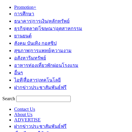
Promotion+
การศึกษา
ธนาคาร|การเงิน|หลักทรัพย์
ธุรกิจ|ตลาด|โฆษณา|อุตสาหกรรม
ยานยนต์
สังคม บันเทิง กอสซิป
สุขภาพ|การแพทย์|ความงาม
อสังหาริมทรัพย์
อาหารท่องเที่ยวพักผ่อนโรงแรม
อื่นๆ
ไอที|สื่อสาร|เทคโนโลยี
ฝากข่าวประชาสัมพันธ์ฟรี
Search
Contact Us
About Us
ADVERTISE
ฝากข่าวประชาสัมพันธ์ฟรี