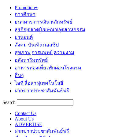
Promotion+
การศึกษา
ธนาคาร|การเงิน|หลักทรัพย์
ธุรกิจ|ตลาด|โฆษณา|อุตสาหกรรม
ยานยนต์
สังคม บันเทิง กอสซิป
สุขภาพ|การแพทย์|ความงาม
อสังหาริมทรัพย์
อาหารท่องเที่ยวพักผ่อนโรงแรม
อื่นๆ
ไอที|สื่อสาร|เทคโนโลยี
ฝากข่าวประชาสัมพันธ์ฟรี
Search
Contact Us
About Us
ADVERTISE
ฝากข่าวประชาสัมพันธ์ฟรี