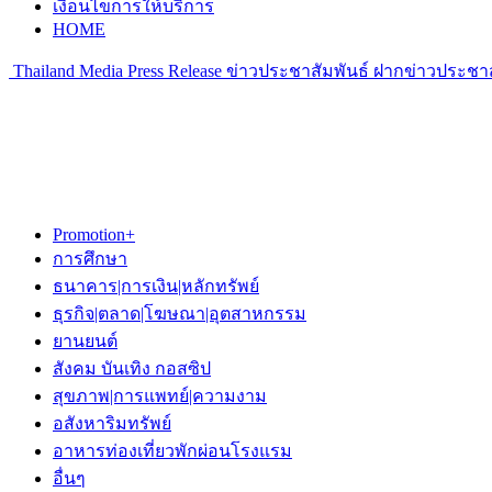
เงื่อนไขการให้บริการ
HOME
Thailand Media Press Release ข่าวประชาสัมพันธ์ ฝากข่าวประชาส
Promotion+
การศึกษา
ธนาคาร|การเงิน|หลักทรัพย์
ธุรกิจ|ตลาด|โฆษณา|อุตสาหกรรม
ยานยนต์
สังคม บันเทิง กอสซิป
สุขภาพ|การแพทย์|ความงาม
อสังหาริมทรัพย์
อาหารท่องเที่ยวพักผ่อนโรงแรม
อื่นๆ