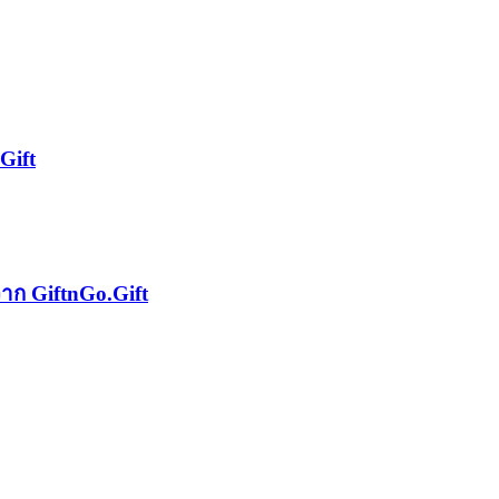
Gift
จาก GiftnGo.Gift