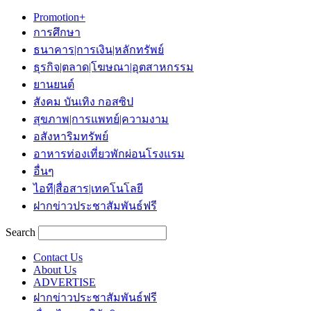
Promotion+
การศึกษา
ธนาคาร|การเงิน|หลักทรัพย์
ธุรกิจ|ตลาด|โฆษณา|อุตสาหกรรม
ยานยนต์
สังคม บันเทิง กอสซิป
สุขภาพ|การแพทย์|ความงาม
อสังหาริมทรัพย์
อาหารท่องเที่ยวพักผ่อนโรงแรม
อื่นๆ
ไอที|สื่อสาร|เทคโนโลยี
ฝากข่าวประชาสัมพันธ์ฟรี
Search
Contact Us
About Us
ADVERTISE
ฝากข่าวประชาสัมพันธ์ฟรี