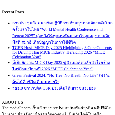
Recent Posts
การประชุมสัมมนาเชิงปฏิบัติการด้านสุขภาพจิตระดับโลก
ครั้งแรกในไทย “World Mental Health Conference and
Retreat 2025” มุ่งหวังให้ทุกคนหันมาสนใจดูแลสุขภาพจิต
มีสติ สมาธิ เกิดปัญญาในการใช้ชีวิต
TCEB Hosts MICE Day 2025 Highlighting 3 Core Concepts
for Driving Thai MICE Industry, Heralding 2026 “MICE
Celebration Year”
ทีเส็บจัดงาน MICE Day 2025 ชู 3 แนวคิดหลักหัวใจสร้าง
ไมซ์ไทย ปักธงปี 2026 “MICE Celebration Year”
Green Festival 2024: “No Tree, No Breath, No Life” เพราะ
ต้นไม้คือชีวิต คือลมหายใจ
วธอ.8 ขานรับจัด CSR ประเดิมให้เยาวชนระยอง
ABOUT US
ThaimediaPr.com เว็บบริการข่าวประชาสัมพันธ์ธุรกิจ คลิปวิดีโอ
โฆษณา สำหรับองค์กรธุรกิจต่างๆฟรี เป็นเว็บไซต์ในเครือ