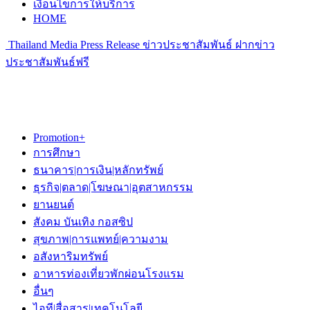
เงื่อนไขการให้บริการ
HOME
Thailand Media Press Release ข่าวประชาสัมพันธ์ ฝากข่าว
ประชาสัมพันธ์ฟรี
Promotion+
การศึกษา
ธนาคาร|การเงิน|หลักทรัพย์
ธุรกิจ|ตลาด|โฆษณา|อุตสาหกรรม
ยานยนต์
สังคม บันเทิง กอสซิป
สุขภาพ|การแพทย์|ความงาม
อสังหาริมทรัพย์
อาหารท่องเที่ยวพักผ่อนโรงแรม
อื่นๆ
ไอที|สื่อสาร|เทคโนโลยี