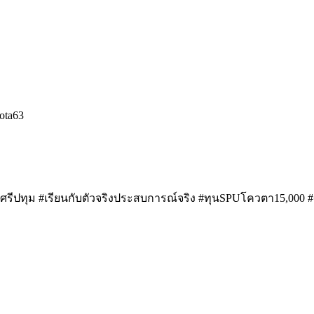
ota63
ีปทุม #เรียนกับตัวจริงประสบการณ์จริง #ทุนSPUโควตา15,000 #