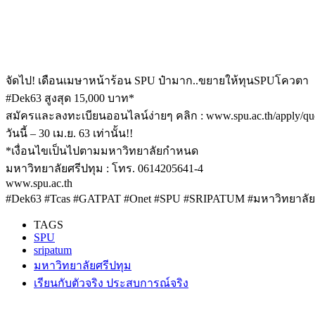
จัดไป! เดือนเมษาหน้าร้อน SPU ป๋ามาก..ขยายให้ทุนSPUโควตา
#Dek63 สูงสุด 15,000 บาท*
สมัครและลงทะเบียนออนไลน์ง่ายๆ คลิก : www.spu.ac.th/apply/qu
วันนี้ – 30 เม.ย. 63 เท่านั้น!!
*เงื่อนไขเป็นไปตามมหาวิทยาลัยกำหนด
มหาวิทยาลัยศรีปทุม : โทร. 0614205641-4
www.spu.ac.th
#Dek63 #Tcas #GATPAT #Onet #SPU #SRIPATUM #มหาวิทยาลัยศร
TAGS
SPU
sripatum
มหาวิทยาลัยศรีปทุม
เรียนกับตัวจริง ประสบการณ์จริง