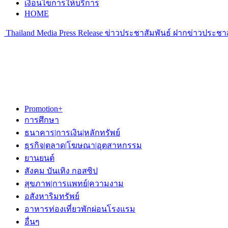
เงื่อนไขการให้บริการ
HOME
Thailand Media Press Release ข่าวประชาสัมพันธ์ ฝากข่าวประชาส
Promotion+
การศึกษา
ธนาคาร|การเงิน|หลักทรัพย์
ธุรกิจ|ตลาด|โฆษณา|อุตสาหกรรม
ยานยนต์
สังคม บันเทิง กอสซิป
สุขภาพ|การแพทย์|ความงาม
อสังหาริมทรัพย์
อาหารท่องเที่ยวพักผ่อนโรงแรม
อื่นๆ