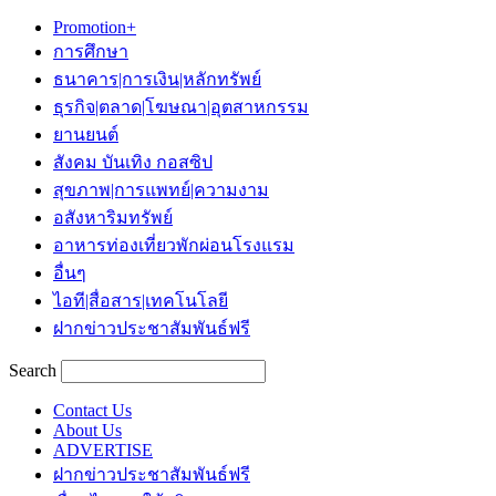
Promotion+
การศึกษา
ธนาคาร|การเงิน|หลักทรัพย์
ธุรกิจ|ตลาด|โฆษณา|อุตสาหกรรม
ยานยนต์
สังคม บันเทิง กอสซิป
สุขภาพ|การแพทย์|ความงาม
อสังหาริมทรัพย์
อาหารท่องเที่ยวพักผ่อนโรงแรม
อื่นๆ
ไอที|สื่อสาร|เทคโนโลยี
ฝากข่าวประชาสัมพันธ์ฟรี
Search
Contact Us
About Us
ADVERTISE
ฝากข่าวประชาสัมพันธ์ฟรี