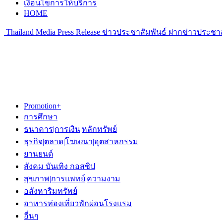
เงื่อนไขการให้บริการ
HOME
Thailand Media Press Release ข่าวประชาสัมพันธ์ ฝากข่าวประชาส
Promotion+
การศึกษา
ธนาคาร|การเงิน|หลักทรัพย์
ธุรกิจ|ตลาด|โฆษณา|อุตสาหกรรม
ยานยนต์
สังคม บันเทิง กอสซิป
สุขภาพ|การแพทย์|ความงาม
อสังหาริมทรัพย์
อาหารท่องเที่ยวพักผ่อนโรงแรม
อื่นๆ