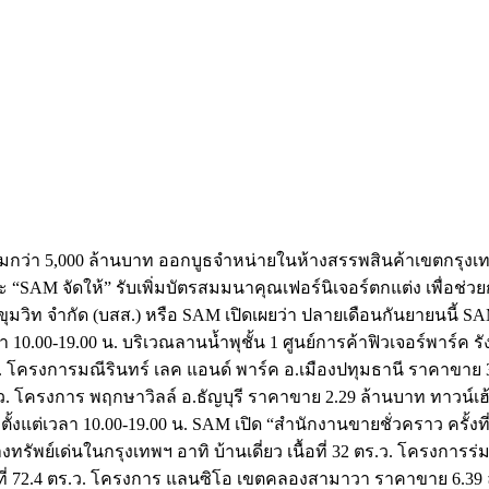
มกว่า 5,000 ล้านบาท ออกบูธจำหน่ายในห้างสรรพสินค้าเขตกรุง
SAM จัดให้” รับเพิ่มบัตรสมมนาคุณเฟอร์นิเจอร์ตกแต่ง เพื่อช่วยกร
ุขุมวิท จำกัด (บสส.) หรือ SAM เปิดเผยว่า ปลายเดือนกันยายนนี้ S
เวลา 10.00-19.00 น. บริเวณลานน้ำพุชั้น 1 ศูนย์การค้าฟิวเจอร์พาร์
ตร.ว. โครงการมณีรินทร์ เลค แอนด์ พาร์ค อ.เมืองปทุมธานี ราคาขาย 3
ว. โครงการ พฤกษาวิลล์ อ.ธัญบุรี ราคาขาย 2.29 ล้านบาท ทาวน์เฮ้า
ั้งแต่เวลา 10.00-19.00 น. SAM เปิด “สำนักงานขายชั่วคราว ครั้งที
ัพย์เด่นในกรุงเทพฯ อาทิ บ้านเดี่ยว เนื้อที่ 32 ตร.ว. โครงการร่ม
เนื้อที่ 72.4 ตร.ว. โครงการ แลนซิโอ เขตคลองสามาวา ราคาขาย 6.39 ล