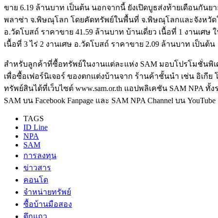
ขาย 6.19 ล้านบาท เป็นต้น นอกจากนี้ ยังเปิดบูธส่งท้ายเดือนกันยา
พลาซ่า จ.พิษณุโลก โดยคัดทรัพย์ในพื้นที่ จ.พิษณุโลกและจังหวัดใกล
อ.วัดโบสถ์ ราคาขาย 41.59 ล้านบาท บ้านเดี่ยว เนื้อที่ 1 งานเศษ 
เนื้อที่ 3 ไร่ 2 งานเศษ อ.วัดโบสถ์ ราคาขาย 2.09 ล้านบาท เป็นต้น
สำหรับลูกค้าที่ซื้อทรัพย์ในงานแต่ละแห่ง SAM มอบโปรโมชั่นพิ
เพื่อซื้อเฟอร์นิเจอร์ ของตกแต่งบ้านจาก ร้านค้าชั้นนำ เช่น อิเกีย
ทรัพย์สินได้ที่เว็บไซต์ www.sam.or.th แอปพลิเคชัน SAM NPA ท
SAM บน Facebook Fanpage และ SAM NPA Channel บน YouTube ล่า
TAGS
ID Line
NPA
SAM
การลงทุน
ข่าวสาร
คอนโด
จำหน่ายทรัพย์
ซื้อบ้านมือสอง
ตึกแถว