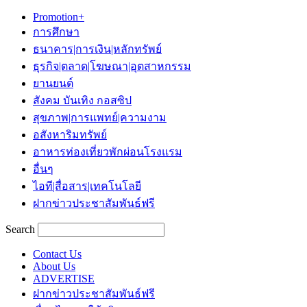
Promotion+
การศึกษา
ธนาคาร|การเงิน|หลักทรัพย์
ธุรกิจ|ตลาด|โฆษณา|อุตสาหกรรม
ยานยนต์
สังคม บันเทิง กอสซิป
สุขภาพ|การแพทย์|ความงาม
อสังหาริมทรัพย์
อาหารท่องเที่ยวพักผ่อนโรงแรม
อื่นๆ
ไอที|สื่อสาร|เทคโนโลยี
ฝากข่าวประชาสัมพันธ์ฟรี
Search
Contact Us
About Us
ADVERTISE
ฝากข่าวประชาสัมพันธ์ฟรี