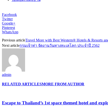
Facebook
Twitter
Google+
Pinterest
WhatsApp
Previous article
Travel More with Best Western® Hotels & Resorts an
Next article
กรมเจ้าท่า จัดงานวันทางทะเลโลก ประจำปี 2562
admin
RELATED ARTICLES
MORE FROM AUTHOR
Escape to Thailand’s 1st space themed hotel and expl