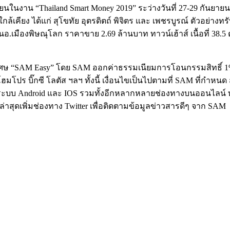
ยนในงาน “Thailand Smart Money 2019” ระว่างวันที่ 27-29 กันยายน ต
้เคียง ได้แก่ สุโขทัย อุตรดิตถ์ พิจิตร และ เพชรบูรณ์ ตัวอย่างทรั
ในอ.เมืองพิษณุโลก ราคาขาย 2.69 ล้านบาท ทาวน์เฮ้าส์ เนื้อที่ 38.
เศษ “SAM Easy” โดย SAM ออกค่าธรรมเนียมการโอนกรรมสิทธิ์ 1% แล
 โฮมโปร บิ๊กซี โลตัส ฯลฯ ทั้งนี้ เงื่อนไขเป็นไปตามที่ SAM ที่กำหนด
ั้งระบบ Android และ IOS รวมทั้งอีกหลากหลายช่องทางบนออนไลน์ ท
สุดเพิ่มช่องทาง Twitter เพื่อติดตามข้อมูลข่าวสารดีๆ จาก SAM