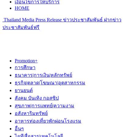
เงื่อนไขการให้บริการ
HOME
Thailand Media Press Release ข่าวประชาสัมพันธ์ ฝากข่าว
ประชาสัมพันธ์ฟรี
Promotion+
การศึกษา
ธนาคาร|การเงิน|หลักทรัพย์
ธุรกิจ|ตลาด|โฆษณา|อุตสาหกรรม
ยานยนต์
สังคม บันเทิง กอสซิป
สุขภาพ|การแพทย์|ความงาม
อสังหาริมทรัพย์
อาหารท่องเที่ยวพักผ่อนโรงแรม
อื่นๆ
ไอที|สื่อสาร|เทคโนโลยี