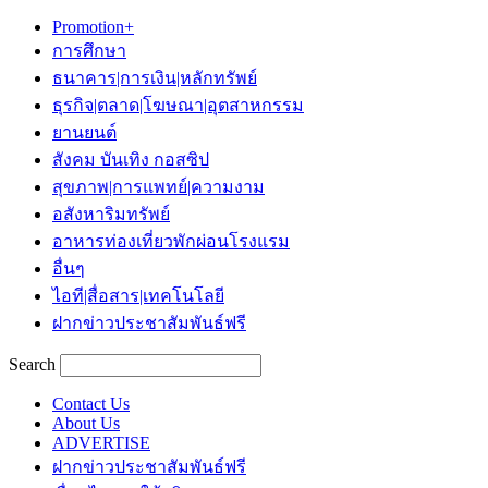
Promotion+
การศึกษา
ธนาคาร|การเงิน|หลักทรัพย์
ธุรกิจ|ตลาด|โฆษณา|อุตสาหกรรม
ยานยนต์
สังคม บันเทิง กอสซิป
สุขภาพ|การแพทย์|ความงาม
อสังหาริมทรัพย์
อาหารท่องเที่ยวพักผ่อนโรงแรม
อื่นๆ
ไอที|สื่อสาร|เทคโนโลยี
ฝากข่าวประชาสัมพันธ์ฟรี
Search
Contact Us
About Us
ADVERTISE
ฝากข่าวประชาสัมพันธ์ฟรี