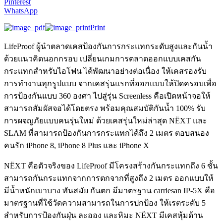
Pinterest
WhatsApp
Print
LifeProof ผู้นำตลาดเคสป้องกันการกระแทกระดับสูงและกันน้ำ
ด้วยแนวคิดนอกกรอบ เปลี่ยนเกมการตลาดออกแบบเคสกัน
กระแทกสำหรับไอโฟน ได้พัฒนาอย่างต่อเนื่อง ให้เคสรองรับ
การทำงานทุกรูปแบบ จากเคสรุ่นแรกที่ออกแบบให้ปิดครอบเพื่อ
การป้องกันแบบ 360 องศา ไปสู่รุ่น Screenless คือเปิดหน้าจอให้
สามารถสัมผัสจอได้โดยตรง พร้อมคุณสมบัติกันน้ำ 100% รับ
การผจญภัยแบบคนรุ่นใหม่ ด้วยเคสรุ่นใหม่ล่าสุด NËXT และ
SLΛM ที่สามารถป้องกันการกระแทกได้ถึง 2 เมตร ตอบสนอง
คนรัก iPhone 8, iPhone 8 Plus และ iPhone X
NËXT คือตัวจริงของ LifeProof มีโครงสร้างกันกระแทกถึง 6 ชั้น
สามารถกันกระแทกจากการตกจากที่สูงถึง 2 เมตร ออกแบบให้
มีน้ำหนักเบาบาง ทันสมัย กันตก มีมาตรฐาน carriesan IP-5X คือ
มาตรฐานที่ใช้วัดความสามารถในการปกป้อง ให้เรตระดับ 5
สำหรับการป้องกันฝุ่น ละออง และหิมะ NËXT มีเคสหุ้มด้าน