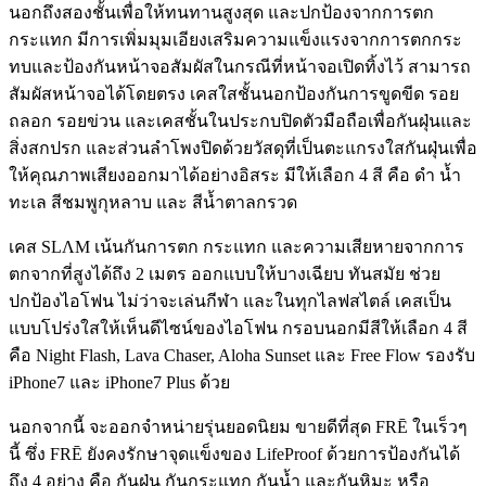
นอกถึงสองชั้นเพื่อให้ทนทานสูงสุด และปกป้องจากการตก
กระแทก มีการเพิ่มมุมเอียงเสริมความแข็งแรงจากการตกกระ
ทบและป้องกันหน้าจอสัมผัสในกรณีที่หน้าจอเปิดทิ้งไว้ สามารถ
สัมผัสหน้าจอได้โดยตรง เคสใสชั้นนอกป้องกันการขูดขีด รอย
ถลอก รอยข่วน และเคสชั้นในประกบปิดตัวมือถือเพื่อกันฝุ่นและ
สิ่งสกปรก และส่วนลำโพงปิดด้วยวัสดุที่เป็นตะแกรงใสกันฝุ่นเพื่อ
ให้คุณภาพเสียงออกมาได้อย่างอิสระ มีให้เลือก 4 สี คือ ดำ น้ำ
ทะเล สีชมพูกุหลาบ และ สีน้ำตาลกรวด
เคส SLΛM เน้นกันการตก กระแทก และความเสียหายจากการ
ตกจากที่สูงได้ถึง 2 เมตร ออกแบบให้บางเฉียบ ทันสมัย ช่วย
ปกป้องไอโฟน ไม่ว่าจะเล่นกีฬา และในทุกไลฟสไตล์ เคสเป็น
แบบโปร่งใสให้เห็นดีไซน์ของไอโฟน กรอบนอกมีสีให้เลือก 4 สี
คือ Night Flash, Lava Chaser, Aloha Sunset และ Free Flow รองรับ
iPhone7 และ iPhone7 Plus ด้วย
นอกจากนี้ จะออกจำหน่ายรุ่นยอดนิยม ขายดีที่สุด FRĒ ในเร็วๆ
นี้ ซึ่ง FRĒ ยังคงรักษาจุดแข็งของ LifeProof ด้วยการป้องกันได้
ถึง 4 อย่าง คือ กันฝุ่น กันกระแทก กันน้ำ และกันหิมะ หรือ