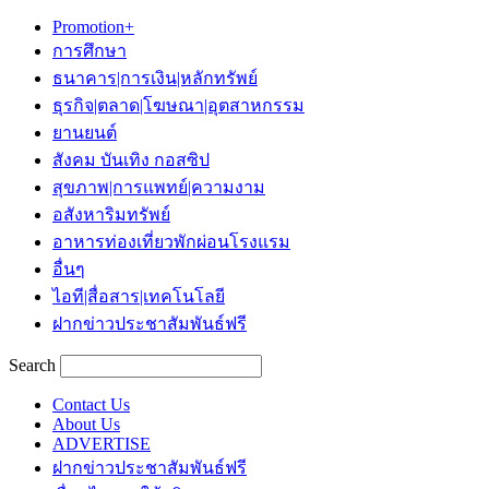
Promotion+
การศึกษา
ธนาคาร|การเงิน|หลักทรัพย์
ธุรกิจ|ตลาด|โฆษณา|อุตสาหกรรม
ยานยนต์
สังคม บันเทิง กอสซิป
สุขภาพ|การแพทย์|ความงาม
อสังหาริมทรัพย์
อาหารท่องเที่ยวพักผ่อนโรงแรม
อื่นๆ
ไอที|สื่อสาร|เทคโนโลยี
ฝากข่าวประชาสัมพันธ์ฟรี
Search
Contact Us
About Us
ADVERTISE
ฝากข่าวประชาสัมพันธ์ฟรี