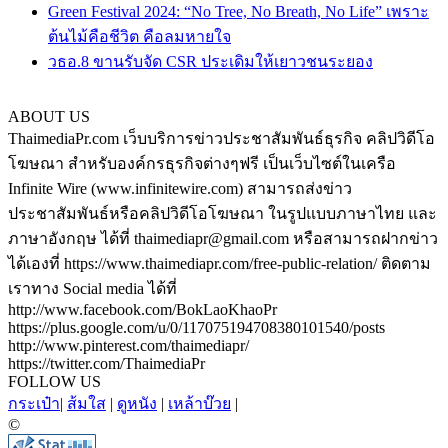
Green Festival 2024: “No Tree, No Breath, No Life” เพราะ
ต้นไม้คือชีวิต คือลมหายใจ
วธอ.8 ขานรับจัด CSR ประเดิมให้เยาวชนระยอง
ABOUT US
ThaimediaPr.com เว็บบริการข่าวประชาสัมพันธ์ธุรกิจ คลิปวิดีโอ
โฆษณา สำหรับองค์กรธุรกิจต่างๆฟรี เป็นเว็บไซต์ในเครือ
Infinite Wire (www.infinitewire.com) สามารถส่งข่าว
ประชาสัมพันธ์หรือคลิปวิดีโอโฆษณา ในรูปแบบภาษาไทย และ
ภาษาอังกฤษ ได้ที่ thaimediapr@gmail.com หรือสามารถฝากข่าว
ได้เองที่ https://www.thaimediapr.com/free-public-relation/ ติดตาม
เราทาง Social media ได้ที่
http://www.facebook.com/BokLaoKhaoPr
https://plus.google.com/u/0/117075194708380101540/posts
http://www.pinterest.com/thaimediapr/
https://twitter.com/ThaimediaPr
FOLLOW US
กระเป๋า
|
ส้มใส
|
ดูหนัง
|
เหล้าบ๊วย
|
©