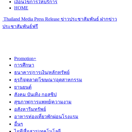
เงื่อนไขการให้บริการ
HOME
Thailand Media Press Release ข่าวประชาสัมพันธ์ ฝากข่าว
ประชาสัมพันธ์ฟรี
Promotion+
การศึกษา
ธนาคาร|การเงิน|หลักทรัพย์
ธุรกิจ|ตลาด|โฆษณา|อุตสาหกรรม
ยานยนต์
สังคม บันเทิง กอสซิป
สุขภาพ|การแพทย์|ความงาม
อสังหาริมทรัพย์
อาหารท่องเที่ยวพักผ่อนโรงแรม
อื่นๆ
ไอที|สื่อสาร|เทคโนโลยี