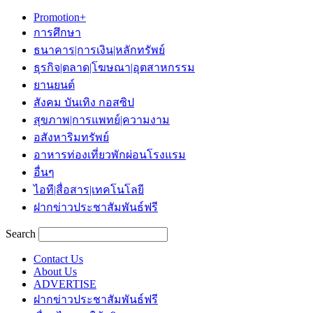
Promotion+
การศึกษา
ธนาคาร|การเงิน|หลักทรัพย์
ธุรกิจ|ตลาด|โฆษณา|อุตสาหกรรม
ยานยนต์
สังคม บันเทิง กอสซิป
สุขภาพ|การแพทย์|ความงาม
อสังหาริมทรัพย์
อาหารท่องเที่ยวพักผ่อนโรงแรม
อื่นๆ
ไอที|สื่อสาร|เทคโนโลยี
ฝากข่าวประชาสัมพันธ์ฟรี
Search
Contact Us
About Us
ADVERTISE
ฝากข่าวประชาสัมพันธ์ฟรี