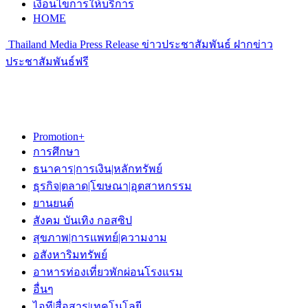
เงื่อนไขการให้บริการ
HOME
Thailand Media Press Release ข่าวประชาสัมพันธ์ ฝากข่าว
ประชาสัมพันธ์ฟรี
Promotion+
การศึกษา
ธนาคาร|การเงิน|หลักทรัพย์
ธุรกิจ|ตลาด|โฆษณา|อุตสาหกรรม
ยานยนต์
สังคม บันเทิง กอสซิป
สุขภาพ|การแพทย์|ความงาม
อสังหาริมทรัพย์
อาหารท่องเที่ยวพักผ่อนโรงแรม
อื่นๆ
ไอที|สื่อสาร|เทคโนโลยี