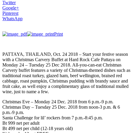
Twitter
Google+
Pinterest
WhatsApp
Print
PATTAYA, THAILAND, Oct. 24 2018 – Start your festive season
with a Christmas Carvery Buffet at Hard Rock Cafe Pattaya on
Monday 24 – Tuesday 25 Dec 2018. All-you-can-eat Christmas
Carvery buffet features a variety of Christmas-themed dishes such as
traditional roast turkey, glazed ham, beef wellington, braised red
cabbage, roast pumpkin, Christmas pudding with brandy sauce and
fruit cake, as well enjoy a complimentary glass of traditional mulled
wine, just to name a few.
Christmas Eve – Monday 24 Dec. 2018 from 6 p.m.-9 p.m.
Christmas Day – Tuesday 25 Dec. 2018 from noon-3 p.m. & 6
p.m.-9 p.m.
Santa Challenge for lil’ rockers from 7 p.m.-8:45 p.m.
Bt 999 net per adult
Bt 499 net per child (12-18 years old)