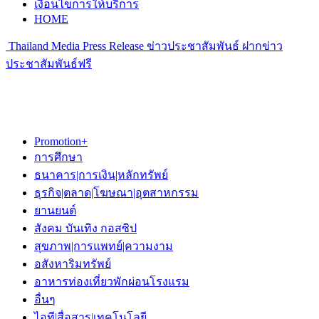
เงื่อนไขการให้บริการ
HOME
Thailand Media Press Release ข่าวประชาสัมพันธ์ ฝากข่าว
ประชาสัมพันธ์ฟรี
Promotion+
การศึกษา
ธนาคาร|การเงิน|หลักทรัพย์
ธุรกิจ|ตลาด|โฆษณา|อุตสาหกรรม
ยานยนต์
สังคม บันเทิง กอสซิป
สุขภาพ|การแพทย์|ความงาม
อสังหาริมทรัพย์
อาหารท่องเที่ยวพักผ่อนโรงแรม
อื่นๆ
ไอที|สื่อสาร|เทคโนโลยี