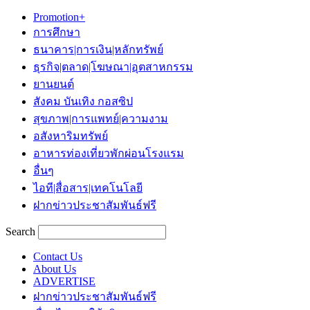
Promotion+
การศึกษา
ธนาคาร|การเงิน|หลักทรัพย์
ธุรกิจ|ตลาด|โฆษณา|อุตสาหกรรม
ยานยนต์
สังคม บันเทิง กอสซิป
สุขภาพ|การแพทย์|ความงาม
อสังหาริมทรัพย์
อาหารท่องเที่ยวพักผ่อนโรงแรม
อื่นๆ
ไอที|สื่อสาร|เทคโนโลยี
ฝากข่าวประชาสัมพันธ์ฟรี
Search
Contact Us
About Us
ADVERTISE
ฝากข่าวประชาสัมพันธ์ฟรี