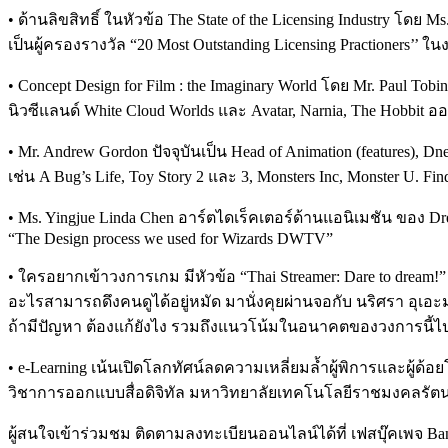
• ด้านลิขสิทธิ์ ในหัวข้อ The State of the Licensing Industry โดย 
เป็นผู้ครองรางวัล “20 Most Outstanding Licensing Practioners’’ ในง
• Concept Design for Film : the Imaginary World โดย Mr. Paul T
นิวซีแลนด์ White Cloud Worlds และ Avatar, Narnia, The Hobbi
• Mr. Andrew Gordon ปัจจุบันเป็น Head of Animation (features), D
เช่น A Bug’s Life, Toy Story 2 และ 3, Monsters Inc, Monster U.
• Ms. Yingjue Linda Chen อาร์ตไดเร็คเตอร์ด้านแอนิเมชัน ของ 
“The Design process we used for Wizards DWTV”
• ใครอยากเข้าวงการเกม มีหัวข้อ “Thai Streamer: Dare to dream!
อะไรสามารถดึงคนดูได้อยู่หมัด มานั่งคุยผ่านจอกับ นริศรา อุเอะม
ถ้ามีปัญหา ต้องแก้ยังไง รวมถึงแนวโน้มในอนาคตของวงการนี้
• e-Learning เน้นเปิดโลกทัศน์ลดความเหลี่ยมล้ำผู้พิการและผู้
วิชาการออกแบบสื่อดิจิทัล มหาวิทยาลัยเทคโนโลยีราชมงคลรัต
ผู้สนใจเข้าร่วมชม ติดตามลงทะเบียนออนไลน์ได้ที่ เฟสบุ๊คเพจ Bangko