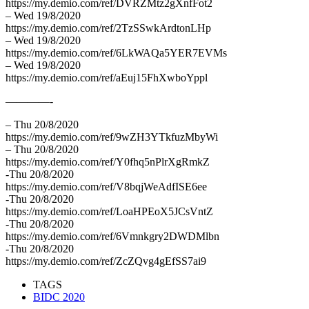
https://my.demio.com/ref/DVRZMtz2gXnfFot2
– Wed 19/8/2020
https://my.demio.com/ref/2TzSSwkArdtonLHp
– Wed 19/8/2020
https://my.demio.com/ref/6LkWAQa5YER7EVMs
– Wed 19/8/2020
https://my.demio.com/ref/aEuj15FhXwboYppl
————-
– Thu 20/8/2020
https://my.demio.com/ref/9wZH3YTkfuzMbyWi
– Thu 20/8/2020
https://my.demio.com/ref/Y0fhq5nPlrXgRmkZ
-Thu 20/8/2020
https://my.demio.com/ref/V8bqjWeAdfISE6ee
-Thu 20/8/2020
https://my.demio.com/ref/LoaHPEoX5JCsVntZ
-Thu 20/8/2020
https://my.demio.com/ref/6Vmnkgry2DWDMlbn
-Thu 20/8/2020
https://my.demio.com/ref/ZcZQvg4gEfSS7ai9
TAGS
BIDC 2020