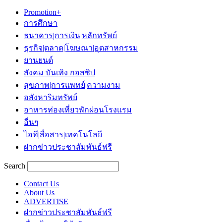
Promotion+
การศึกษา
ธนาคาร|การเงิน|หลักทรัพย์
ธุรกิจ|ตลาด|โฆษณา|อุตสาหกรรม
ยานยนต์
สังคม บันเทิง กอสซิป
สุขภาพ|การแพทย์|ความงาม
อสังหาริมทรัพย์
อาหารท่องเที่ยวพักผ่อนโรงแรม
อื่นๆ
ไอที|สื่อสาร|เทคโนโลยี
ฝากข่าวประชาสัมพันธ์ฟรี
Search
Contact Us
About Us
ADVERTISE
ฝากข่าวประชาสัมพันธ์ฟรี