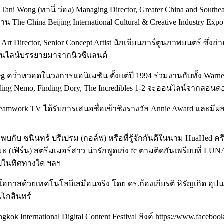
Ms.Tani Wong (ทานี่ ว่อง) Managing Director, Greater China and Sou
าน The China Beijing International Cultural & Creative Industry Expo
obin Art Director, Senior Concept Artist นักเขียนการ์ตูนภาพยนตร
t ออนไลน์บรรยายมาจากนิวซีแลนด์
neg คว่ำหวอดในวงการแอนิเมชัน ตั้งแต่ปี 1994 ร่วมงานกับทั้ง Warner 
 Finding Nemo, Finding Dory, The Incredibles 1-2 จะออนไลน์จากลอนด
Dreamwork TV ได้รับการเสนอชื่อเข้าชิงรางวัล Annie Award และมี
” พบกับ ชนินทร์ ปรีเปรม (กอล์ฟ) หรือที่รู้จักกันดีในนาม HuaHed
ะ (เฟิร์น) สตรีมเมอร์สาว น่ารักพูดเก่ง fc ตามติดกันเพรียบที่ LUN
ไปในทิศทางใด ฯลฯ
ด้อยโอกาสด้วยเทคโนโลยีเสมือนจริง โดย ดร.ก้องเกียรติ หิรัญเกิ
นโกสินทร์
k International Digital Content Festival ลิงค์ https://www.facebo