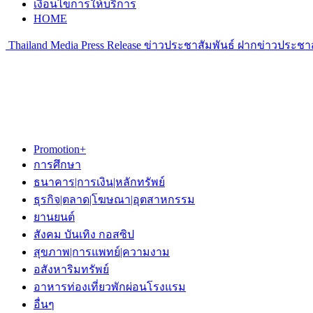
เงื่อนไขการให้บริการ
HOME
Thailand Media Press Release ข่าวประชาสัมพันธ์ ฝากข่าวประชาส
Promotion+
การศึกษา
ธนาคาร|การเงิน|หลักทรัพย์
ธุรกิจ|ตลาด|โฆษณา|อุตสาหกรรม
ยานยนต์
สังคม บันเทิง กอสซิป
สุขภาพ|การแพทย์|ความงาม
อสังหาริมทรัพย์
อาหารท่องเที่ยวพักผ่อนโรงแรม
อื่นๆ