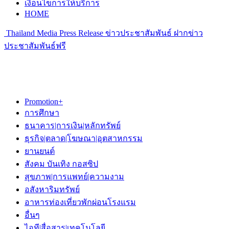
เงื่อนไขการให้บริการ
HOME
Thailand Media Press Release ข่าวประชาสัมพันธ์ ฝากข่าว
ประชาสัมพันธ์ฟรี
Promotion+
การศึกษา
ธนาคาร|การเงิน|หลักทรัพย์
ธุรกิจ|ตลาด|โฆษณา|อุตสาหกรรม
ยานยนต์
สังคม บันเทิง กอสซิป
สุขภาพ|การแพทย์|ความงาม
อสังหาริมทรัพย์
อาหารท่องเที่ยวพักผ่อนโรงแรม
อื่นๆ
ไอที|สื่อสาร|เทคโนโลยี