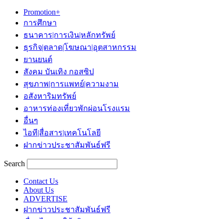
Promotion+
การศึกษา
ธนาคาร|การเงิน|หลักทรัพย์
ธุรกิจ|ตลาด|โฆษณา|อุตสาหกรรม
ยานยนต์
สังคม บันเทิง กอสซิป
สุขภาพ|การแพทย์|ความงาม
อสังหาริมทรัพย์
อาหารท่องเที่ยวพักผ่อนโรงแรม
อื่นๆ
ไอที|สื่อสาร|เทคโนโลยี
ฝากข่าวประชาสัมพันธ์ฟรี
Search
Contact Us
About Us
ADVERTISE
ฝากข่าวประชาสัมพันธ์ฟรี