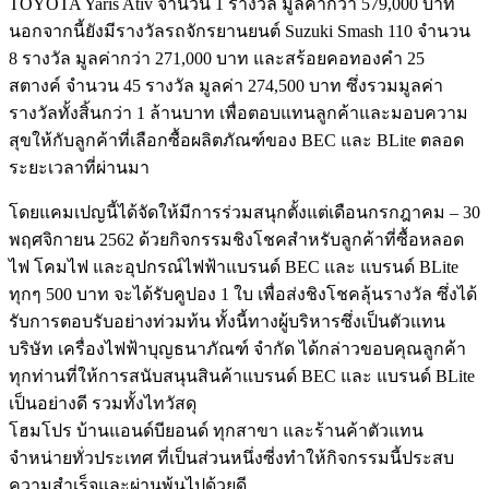
TOYOTA Yaris Ativ จำนวน 1 รางวัล มูลค่ากว่า 579,000 บาท
นอกจากนี้ยังมีรางวัลรถจักรยานยนต์ Suzuki Smash 110 จำนวน
8 รางวัล มูลค่ากว่า 271,000 บาท และสร้อยคอทองคำ 25
สตางค์ จำนวน 45 รางวัล มูลค่า 274,500 บาท ซึ่งรวมมูลค่า
รางวัลทั้งสิ้นกว่า 1 ล้านบาท เพื่อตอบแทนลูกค้าและมอบความ
สุขให้กับลูกค้าที่เลือกซื้อผลิตภัณฑ์ของ BEC และ BLite ตลอด
ระยะเวลาที่ผ่านมา
โดยแคมเปญนี้ได้จัดให้มีการร่วมสนุกตั้งแต่เดือนกรกฎาคม – 30
พฤศจิกายน 2562 ด้วยกิจกรรมชิงโชคสำหรับลูกค้าที่ซื้อหลอด
ไฟ โคมไฟ และอุปกรณ์ไฟฟ้าแบรนด์ BEC และ แบรนด์ BLite
ทุกๆ 500 บาท จะได้รับคูปอง 1 ใบ เพื่อส่งชิงโชคลุ้นรางวัล ซึ่งได้
รับการตอบรับอย่างท่วมท้น ทั้งนี้ทางผู้บริหารซึ่งเป็นตัวแทน
บริษัท เครื่องไฟฟ้าบุญธนาภัณฑ์ จำกัด ได้กล่าวขอบคุณลูกค้า
ทุกท่านที่ให้การสนับสนุนสินค้าแบรนด์ BEC และ แบรนด์ BLite
เป็นอย่างดี รวมทั้งไทวัสดุ
โฮมโปร บ้านแอนด์บียอนด์ ทุกสาขา และร้านค้าตัวแทน
จำหน่ายทั่วประเทศ ที่เป็นส่วนหนึ่งซี่งทำให้กิจกรรมนี้ประสบ
ความสำเร็จและผ่านพ้นไปด้วยดี