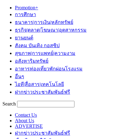
Promotion+
การศึกษา
ธนาคาร|การเงิน|หลักทรัพย์
ธุรกิจ|ตลาด|โฆษณา|อุตสาหกรรม
ยานยนต์
สังคม บันเทิง กอสซิป
สุขภาพ|การแพทย์|ความงาม
อสังหาริมทรัพย์
อาหารท่องเที่ยวพักผ่อนโรงแรม
อื่นๆ
ไอที|สื่อสาร|เทคโนโลยี
ฝากข่าวประชาสัมพันธ์ฟรี
Search
Contact Us
About Us
ADVERTISE
ฝากข่าวประชาสัมพันธ์ฟรี