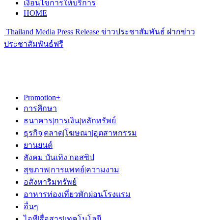
เงื่อนไขการให้บริการ
HOME
Thailand Media Press Release ข่าวประชาสัมพันธ์ ฝากข่าว
ประชาสัมพันธ์ฟรี
Promotion+
การศึกษา
ธนาคาร|การเงิน|หลักทรัพย์
ธุรกิจ|ตลาด|โฆษณา|อุตสาหกรรม
ยานยนต์
สังคม บันเทิง กอสซิป
สุขภาพ|การแพทย์|ความงาม
อสังหาริมทรัพย์
อาหารท่องเที่ยวพักผ่อนโรงแรม
อื่นๆ
ไอที|สื่อสาร|เทคโนโลยี