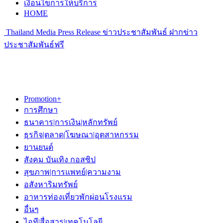
เงื่อนไขการให้บริการ
HOME
Thailand Media Press Release ข่าวประชาสัมพันธ์ ฝากข่าว
ประชาสัมพันธ์ฟรี
Promotion+
การศึกษา
ธนาคาร|การเงิน|หลักทรัพย์
ธุรกิจ|ตลาด|โฆษณา|อุตสาหกรรม
ยานยนต์
สังคม บันเทิง กอสซิป
สุขภาพ|การแพทย์|ความงาม
อสังหาริมทรัพย์
อาหารท่องเที่ยวพักผ่อนโรงแรม
อื่นๆ
ไอที|สื่อสาร|เทคโนโลยี