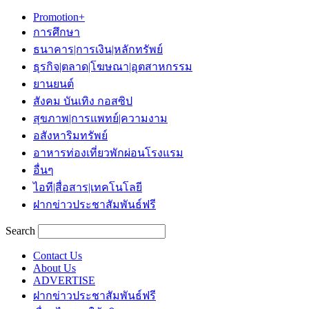
Promotion+
การศึกษา
ธนาคาร|การเงิน|หลักทรัพย์
ธุรกิจ|ตลาด|โฆษณา|อุตสาหกรรม
ยานยนต์
สังคม บันเทิง กอสซิป
สุขภาพ|การแพทย์|ความงาม
อสังหาริมทรัพย์
อาหารท่องเที่ยวพักผ่อนโรงแรม
อื่นๆ
ไอที|สื่อสาร|เทคโนโลยี
ฝากข่าวประชาสัมพันธ์ฟรี
Search
Contact Us
About Us
ADVERTISE
ฝากข่าวประชาสัมพันธ์ฟรี