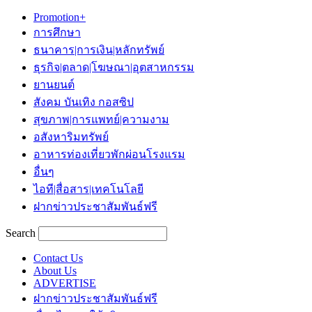
Promotion+
การศึกษา
ธนาคาร|การเงิน|หลักทรัพย์
ธุรกิจ|ตลาด|โฆษณา|อุตสาหกรรม
ยานยนต์
สังคม บันเทิง กอสซิป
สุขภาพ|การแพทย์|ความงาม
อสังหาริมทรัพย์
อาหารท่องเที่ยวพักผ่อนโรงแรม
อื่นๆ
ไอที|สื่อสาร|เทคโนโลยี
ฝากข่าวประชาสัมพันธ์ฟรี
Search
Contact Us
About Us
ADVERTISE
ฝากข่าวประชาสัมพันธ์ฟรี