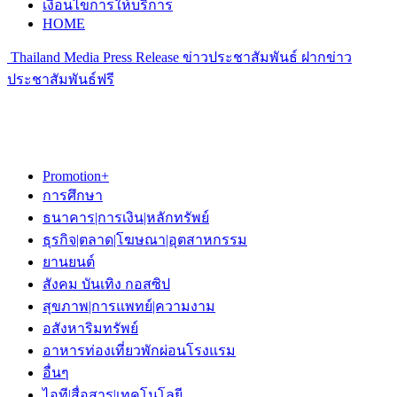
เงื่อนไขการให้บริการ
HOME
Thailand Media Press Release ข่าวประชาสัมพันธ์ ฝากข่าว
ประชาสัมพันธ์ฟรี
Promotion+
การศึกษา
ธนาคาร|การเงิน|หลักทรัพย์
ธุรกิจ|ตลาด|โฆษณา|อุตสาหกรรม
ยานยนต์
สังคม บันเทิง กอสซิป
สุขภาพ|การแพทย์|ความงาม
อสังหาริมทรัพย์
อาหารท่องเที่ยวพักผ่อนโรงแรม
อื่นๆ
ไอที|สื่อสาร|เทคโนโลยี