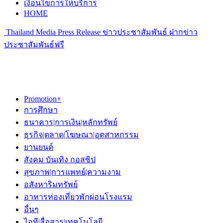
เงื่อนไขการให้บริการ
HOME
Thailand Media Press Release ข่าวประชาสัมพันธ์ ฝากข่าว
ประชาสัมพันธ์ฟรี
Promotion+
การศึกษา
ธนาคาร|การเงิน|หลักทรัพย์
ธุรกิจ|ตลาด|โฆษณา|อุตสาหกรรม
ยานยนต์
สังคม บันเทิง กอสซิป
สุขภาพ|การแพทย์|ความงาม
อสังหาริมทรัพย์
อาหารท่องเที่ยวพักผ่อนโรงแรม
อื่นๆ
ไอที|สื่อสาร|เทคโนโลยี