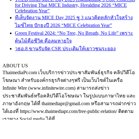
for Driving Thai MICE Industry, Heralding 2026 “MICE
Celebration Year”
ทีเส็บจัดงาน MICE Day 2025 ชู 3 แนวคิดหลักหัวใจสร้าง
ไมซ์ไทย ปักธงปี 2026 “MICE Celebration Year”
Green Festival 2024: “No Tree, No Breath, No Life” เพราะ
ต้นไม้คือชีวิต คือลมหายใจ
วธอ.8 ขานรับจัด CSR ประเดิมให้เยาวชนระยอง
ABOUT US
ThaimediaPr.com เว็บบริการข่าวประชาสัมพันธ์ธุรกิจ คลิปวิดีโอ
โฆษณา สำหรับองค์กรธุรกิจต่างๆฟรี เป็นเว็บไซต์ในเครือ
Infinite Wire (www.infinitewire.com) สามารถส่งข่าว
ประชาสัมพันธ์หรือคลิปวิดีโอโฆษณา ในรูปแบบภาษาไทย และ
ภาษาอังกฤษ ได้ที่ thaimediapr@gmail.com หรือสามารถฝากข่าว
ได้เองที่ https://www.thaimediapr.com/free-public-relation/ ติดตาม
เราทาง Social media ได้ที่
http://www.facebook.com/BokLaoKhaoPr
https://plus.google.com/u/0/117075194708380101540/posts
http://www.pinterest.com/thaimediapr/