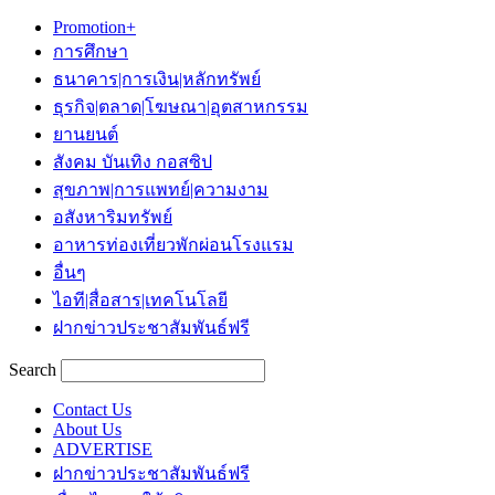
Promotion+
การศึกษา
ธนาคาร|การเงิน|หลักทรัพย์
ธุรกิจ|ตลาด|โฆษณา|อุตสาหกรรม
ยานยนต์
สังคม บันเทิง กอสซิป
สุขภาพ|การแพทย์|ความงาม
อสังหาริมทรัพย์
อาหารท่องเที่ยวพักผ่อนโรงแรม
อื่นๆ
ไอที|สื่อสาร|เทคโนโลยี
ฝากข่าวประชาสัมพันธ์ฟรี
Search
Contact Us
About Us
ADVERTISE
ฝากข่าวประชาสัมพันธ์ฟรี