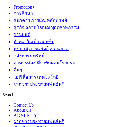
Promotion+
การศึกษา
ธนาคาร|การเงิน|หลักทรัพย์
ธุรกิจ|ตลาด|โฆษณา|อุตสาหกรรม
ยานยนต์
สังคม บันเทิง กอสซิป
สุขภาพ|การแพทย์|ความงาม
อสังหาริมทรัพย์
อาหารท่องเที่ยวพักผ่อนโรงแรม
อื่นๆ
ไอที|สื่อสาร|เทคโนโลยี
ฝากข่าวประชาสัมพันธ์ฟรี
Search
Contact Us
About Us
ADVERTISE
ฝากข่าวประชาสัมพันธ์ฟรี