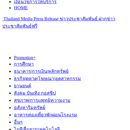
เงื่อนไขการให้บริการ
HOME
Thailand Media Press Release ข่าวประชาสัมพันธ์ ฝากข่าว
ประชาสัมพันธ์ฟรี
Promotion+
การศึกษา
ธนาคาร|การเงิน|หลักทรัพย์
ธุรกิจ|ตลาด|โฆษณา|อุตสาหกรรม
ยานยนต์
สังคม บันเทิง กอสซิป
สุขภาพ|การแพทย์|ความงาม
อสังหาริมทรัพย์
อาหารท่องเที่ยวพักผ่อนโรงแรม
อื่นๆ
ไอที|สื่อสาร|เทคโนโลยี