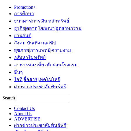
Promotion+
การศึกษา
ธนาคาร|การเงิน|หลักทรัพย์
ธุรกิจ|ตลาด|โฆษณา|อุตสาหกรรม
ยานยนต์
สังคม บันเทิง กอสซิป
สุขภาพ|การแพทย์|ความงาม
อสังหาริมทรัพย์
อาหารท่องเที่ยวพักผ่อนโรงแรม
อื่นๆ
ไอที|สื่อสาร|เทคโนโลยี
ฝากข่าวประชาสัมพันธ์ฟรี
Search
Contact Us
About Us
ADVERTISE
ฝากข่าวประชาสัมพันธ์ฟรี