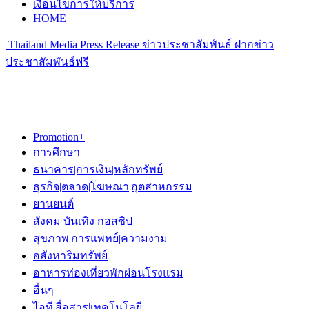
เงื่อนไขการให้บริการ
HOME
Thailand Media Press Release ข่าวประชาสัมพันธ์ ฝากข่าว
ประชาสัมพันธ์ฟรี
Promotion+
การศึกษา
ธนาคาร|การเงิน|หลักทรัพย์
ธุรกิจ|ตลาด|โฆษณา|อุตสาหกรรม
ยานยนต์
สังคม บันเทิง กอสซิป
สุขภาพ|การแพทย์|ความงาม
อสังหาริมทรัพย์
อาหารท่องเที่ยวพักผ่อนโรงแรม
อื่นๆ
ไอที|สื่อสาร|เทคโนโลยี