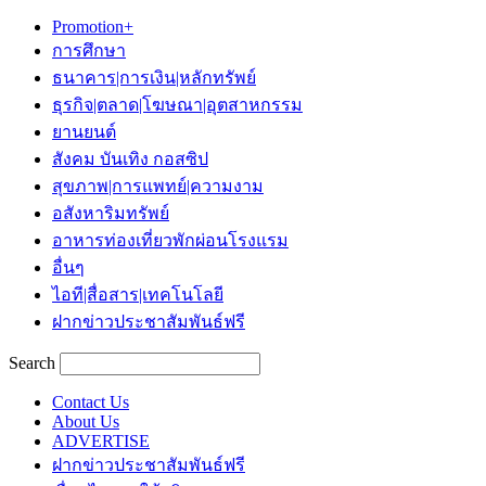
Promotion+
การศึกษา
ธนาคาร|การเงิน|หลักทรัพย์
ธุรกิจ|ตลาด|โฆษณา|อุตสาหกรรม
ยานยนต์
สังคม บันเทิง กอสซิป
สุขภาพ|การแพทย์|ความงาม
อสังหาริมทรัพย์
อาหารท่องเที่ยวพักผ่อนโรงแรม
อื่นๆ
ไอที|สื่อสาร|เทคโนโลยี
ฝากข่าวประชาสัมพันธ์ฟรี
Search
Contact Us
About Us
ADVERTISE
ฝากข่าวประชาสัมพันธ์ฟรี