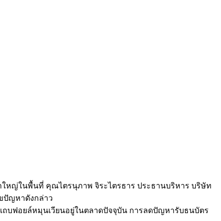
หาใหญ่ในพื้นที่ คุณไตรนุภาพ จิระไตรธาร ประธานบริหาร บริษัท
ไขปัญหาดังกล่าว
แถบฟอยล์หมุนเวียนอยู่ในตลาดปัจจุบัน การลดปัญหารับธนบัตร