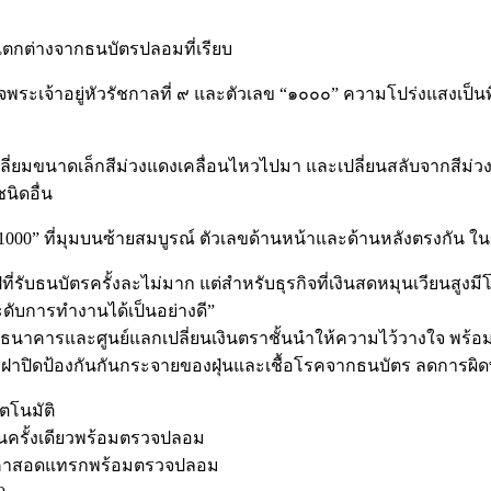
ี่แตกต่างจากธนบัตรปลอมที่เรียบ
เจ้าอยู่หัวรัชกาลที่ ๙ และตัวเลข “๑๐๐๐” ความโปร่งแสงเป็นพิ
สี่เหลี่ยมขนาดเล็กสีม่วงแดงเคลื่อนไหวไปมา และเปลี่ยนสลับจากสี
นิดอื่น
“1000” ที่มุมบนซ้ายสมบูรณ์ ตัวเลขด้านหน้าและด้านหลังตรงกัน 
ปที่รับธนบัตรครั้งละไม่มาก แต่สำหรับธุรกิจที่เงินสดหมุนเวียน
ดับการทำงานได้เป็นอย่างดี”
ุ่น ที่ธนาคารและศูนย์แลกเปลี่ยนเงินตราชั้นนำให้ความไว้วางใจ
เงิน มีฝาปิดป้องกันกันกระจายของฝุ่นและเชื้อโรคจากธนบัตร ลดก
ัตโนมัติ
ในครั้งเดียวพร้อมตรวจปลอม
ดราคาสอดแทรกพร้อมตรวจปลอม