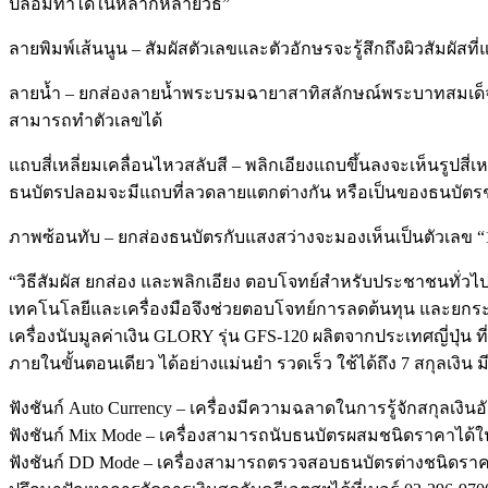
ปลอมทำได้ในหลากหลายวิธี”
ลายพิมพ์เส้นนูน – สัมผัสตัวเลขและตัวอักษรจะรู้สึกถึงผิวสัมผัสท
ลายน้ำ – ยกส่องลายน้ำพระบรมฉายาสาทิสลักษณ์พระบาทสมเด็จพระ
สามารถทำตัวเลขได้
แถบสี่เหลี่ยมเคลื่อนไหวสลับสี – พลิกเอียงแถบขึ้นลงจะเห็นรูป
ธนบัตรปลอมจะมีแถบที่ลวดลายแตกต่างกัน หรือเป็นของธนบัตรช
ภาพซ้อนทับ – ยกส่องธนบัตรกับแสงสว่างจะมองเห็นเป็นตัวเลข 
“วิธีสัมผัส ยกส่อง และพลิกเอียง ตอบโจทย์สำหรับประชาชนทั่วไ
เทคโนโลยีและเครื่องมือจึงช่วยตอบโจทย์การลดต้นทุน และยกระ
เครื่องนับมูลค่าเงิน GLORY รุ่น GFS-120 ผลิตจากประเทศญี่ป
ภายในขั้นตอนเดียว ได้อย่างแม่นยำ รวดเร็ว ใช้ได้ถึง 7 สกุล
ฟังชันก์ Auto Currency – เครื่องมีความฉลาดในการรู้จักสกุลเงินอ
ฟังชันก์ Mix Mode – เครื่องสามารถนับธนบัตรผสมชนิดราคาได้
ฟังชันก์ DD Mode – เครื่องสามารถตรวจสอบธนบัตรต่างชนิ