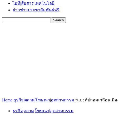
ไอที|สื่อสาร|เทคโนโลยี
ฝากข่าวประชาสัมพันธ์ฟรี
Home
ธุรกิจ|ตลาด|โฆษณา|อุตสาหกรรม
“แบงค์ปลอมเกลื่อนเมือง เ
ธุรกิจ|ตลาด|โฆษณา|อุตสาหกรรม