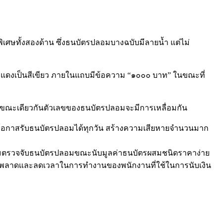
เศษทั้งสองด้าน ซึ่งธนบัตรปลอมบางฉบับมีลายน้ำ แต่ไม่
ม่วงแดงเป็นสีเขียว ภายในแถบมีข้อความ “๑๐๐๐ บาท” ในขณะที่
ในขณะเดียวกันตัวเลขของธนบัตรปลอมจะมีการเหลื่อมกัน
สูงมีโอกาสรับธนบัตรปลอมได้ทุกวัน สร้างความเสียหายจำนวนมาก
 พร้อมตรวจจับธนบัตรปลอมขณะนับมูลค่าธนบัตรผสมชนิดราคาง่าย
ารผิดพลาดและลดเวลาในการทำงานของพนักงานที่ใช้ในการนับเงิน