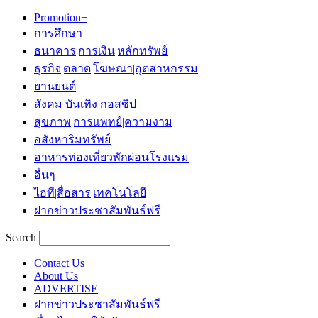
Promotion+
การศึกษา
ธนาคาร|การเงิน|หลักทรัพย์
ธุรกิจ|ตลาด|โฆษณา|อุตสาหกรรม
ยานยนต์
สังคม บันเทิง กอสซิป
สุขภาพ|การแพทย์|ความงาม
อสังหาริมทรัพย์
อาหารท่องเที่ยวพักผ่อนโรงแรม
อื่นๆ
ไอที|สื่อสาร|เทคโนโลยี
ฝากข่าวประชาสัมพันธ์ฟรี
Search
Contact Us
About Us
ADVERTISE
ฝากข่าวประชาสัมพันธ์ฟรี