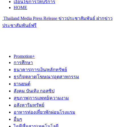
เงื่อนไขการให้บริการ
HOME
Thailand Media Press Release ข่าวประชาสัมพันธ์ ฝากข่าว
ประชาสัมพันธ์ฟรี
Promotion+
การศึกษา
ธนาคาร|การเงิน|หลักทรัพย์
ธุรกิจ|ตลาด|โฆษณา|อุตสาหกรรม
ยานยนต์
สังคม บันเทิง กอสซิป
สุขภาพ|การแพทย์|ความงาม
อสังหาริมทรัพย์
อาหารท่องเที่ยวพักผ่อนโรงแรม
อื่นๆ
ไอที|สื่อสาร|เทคโนโลยี