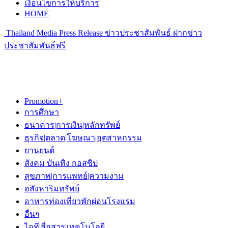
เงื่อนไขการให้บริการ
HOME
Thailand Media Press Release ข่าวประชาสัมพันธ์ ฝากข่าว
ประชาสัมพันธ์ฟรี
Promotion+
การศึกษา
ธนาคาร|การเงิน|หลักทรัพย์
ธุรกิจ|ตลาด|โฆษณา|อุตสาหกรรม
ยานยนต์
สังคม บันเทิง กอสซิป
สุขภาพ|การแพทย์|ความงาม
อสังหาริมทรัพย์
อาหารท่องเที่ยวพักผ่อนโรงแรม
อื่นๆ
ไอที|สื่อสาร|เทคโนโลยี