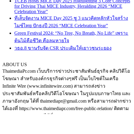
TCEB Hosts MICE Day 2025 Highlighting 3 Core Concepts
for Driving Thai MICE Industry, Heralding 2026 “MICE
Celebration Year”
ทีเส็บจัดงาน MICE Day 2025 ชู 3 แนวคิดหลักหัวใจสร้าง
ไมซ์ไทย ปักธงปี 2026 “MICE Celebration Year”
Green Festival 2024: “No Tree, No Breath, No Life” เพราะ
ต้นไม้คือชีวิต คือลมหายใจ
วธอ.8 ขานรับจัด CSR ประเดิมให้เยาวชนระยอง
ABOUT US
ThaimediaPr.com เว็บบริการข่าวประชาสัมพันธ์ธุรกิจ คลิปวิดีโอ
โฆษณา สำหรับองค์กรธุรกิจต่างๆฟรี เป็นเว็บไซต์ในเครือ
Infinite Wire (www.infinitewire.com) สามารถส่งข่าว
ประชาสัมพันธ์หรือคลิปวิดีโอโฆษณา ในรูปแบบภาษาไทย และ
ภาษาอังกฤษ ได้ที่ thaimediapr@gmail.com หรือสามารถฝากข่าว
ได้เองที่ https://www.thaimediapr.com/free-public-relation/ ติดตาม
เราทาง Social media ได้ที่
http://www.facebook.com/BokLaoKhaoPr
https://plus.google.com/u/0/117075194708380101540/posts
http://www.pinterest.com/thaimediapr/