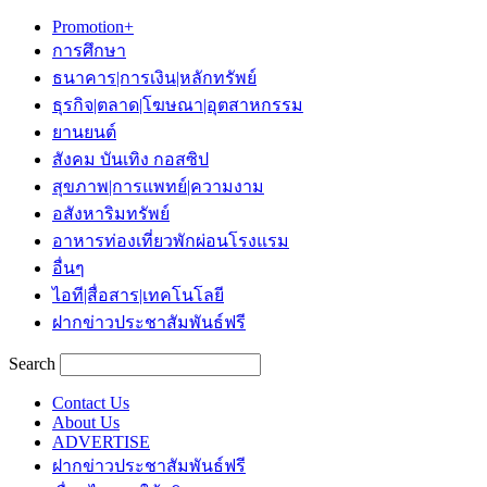
Promotion+
การศึกษา
ธนาคาร|การเงิน|หลักทรัพย์
ธุรกิจ|ตลาด|โฆษณา|อุตสาหกรรม
ยานยนต์
สังคม บันเทิง กอสซิป
สุขภาพ|การแพทย์|ความงาม
อสังหาริมทรัพย์
อาหารท่องเที่ยวพักผ่อนโรงแรม
อื่นๆ
ไอที|สื่อสาร|เทคโนโลยี
ฝากข่าวประชาสัมพันธ์ฟรี
Search
Contact Us
About Us
ADVERTISE
ฝากข่าวประชาสัมพันธ์ฟรี