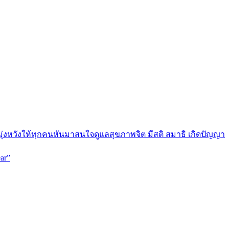
มุ่งหวังให้ทุกคนหันมาสนใจดูแลสุขภาพจิต มีสติ สมาธิ เกิดปัญญา
ar”