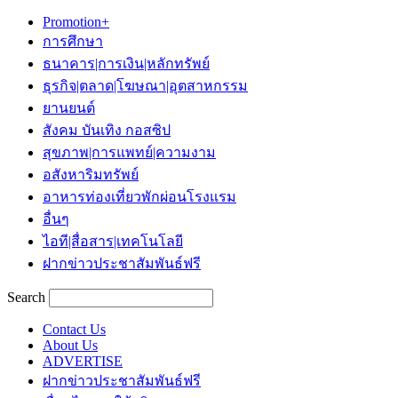
Promotion+
การศึกษา
ธนาคาร|การเงิน|หลักทรัพย์
ธุรกิจ|ตลาด|โฆษณา|อุตสาหกรรม
ยานยนต์
สังคม บันเทิง กอสซิป
สุขภาพ|การแพทย์|ความงาม
อสังหาริมทรัพย์
อาหารท่องเที่ยวพักผ่อนโรงแรม
อื่นๆ
ไอที|สื่อสาร|เทคโนโลยี
ฝากข่าวประชาสัมพันธ์ฟรี
Search
Contact Us
About Us
ADVERTISE
ฝากข่าวประชาสัมพันธ์ฟรี