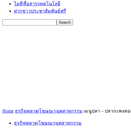
ไอที|สื่อสาร|เทคโนโลยี
ฝากข่าวประชาสัมพันธ์ฟรี
Home
ธุรกิจ|ตลาด|โฆษณา|อุตสาหกรรม
เมนูปลา – ปลากะพงทอด
ธุรกิจ|ตลาด|โฆษณา|อุตสาหกรรม