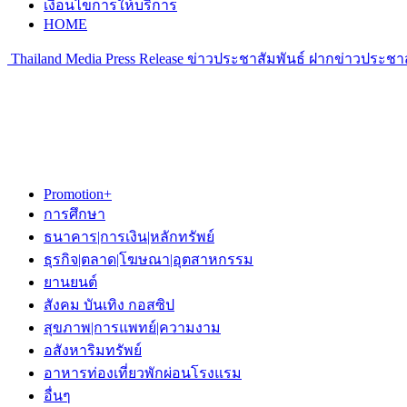
เงื่อนไขการให้บริการ
HOME
Thailand Media Press Release ข่าวประชาสัมพันธ์ ฝากข่าวประชาส
Promotion+
การศึกษา
ธนาคาร|การเงิน|หลักทรัพย์
ธุรกิจ|ตลาด|โฆษณา|อุตสาหกรรม
ยานยนต์
สังคม บันเทิง กอสซิป
สุขภาพ|การแพทย์|ความงาม
อสังหาริมทรัพย์
อาหารท่องเที่ยวพักผ่อนโรงแรม
อื่นๆ