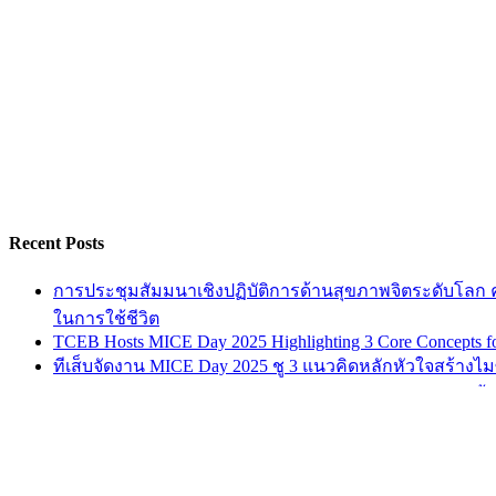
Recent Posts
การประชุมสัมมนาเชิงปฏิบัติการด้านสุขภาพจิตระดับโลก ครั
ในการใช้ชีวิต
TCEB Hosts MICE Day 2025 Highlighting 3 Core Concepts for
ทีเส็บจัดงาน MICE Day 2025 ชู 3 แนวคิดหลักหัวใจสร้างไมซ
Green Festival 2024: “No Tree, No Breath, No Life” เพราะต
วธอ.8 ขานรับจัด CSR ประเดิมให้เยาวชนระยอง
ABOUT US