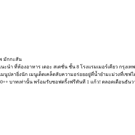
พ มักกะสัน
ูแนะนำ ที่ห้องอาหาร เดอะ สเตชั่น ชั้น 8 โรงแรมเมอร์เคียว กรุง
ปลายิ่งนัก เมนูเด็ดเคล็ดลับความอร่อยอยู่ที่น้ำยำมะม่วงที่เชฟได้
+ บาทเท่านั้น พร้อมรับซอฟดริ้งฟรีทันที 1 แก้ว! ตลอดเดือนธันวาค