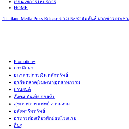
เงื่อนไขการให้บริการ
HOME
Thailand Media Press Release ข่าวประชาสัมพันธ์ ฝากข่าวประชาส
Promotion+
การศึกษา
ธนาคาร|การเงิน|หลักทรัพย์
ธุรกิจ|ตลาด|โฆษณา|อุตสาหกรรม
ยานยนต์
สังคม บันเทิง กอสซิป
สุขภาพ|การแพทย์|ความงาม
อสังหาริมทรัพย์
อาหารท่องเที่ยวพักผ่อนโรงแรม
อื่นๆ