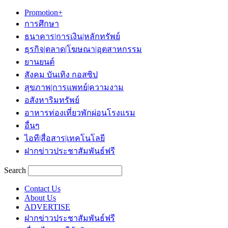
Promotion+
การศึกษา
ธนาคาร|การเงิน|หลักทรัพย์
ธุรกิจ|ตลาด|โฆษณา|อุตสาหกรรม
ยานยนต์
สังคม บันเทิง กอสซิป
สุขภาพ|การแพทย์|ความงาม
อสังหาริมทรัพย์
อาหารท่องเที่ยวพักผ่อนโรงแรม
อื่นๆ
ไอที|สื่อสาร|เทคโนโลยี
ฝากข่าวประชาสัมพันธ์ฟรี
Search
Contact Us
About Us
ADVERTISE
ฝากข่าวประชาสัมพันธ์ฟรี