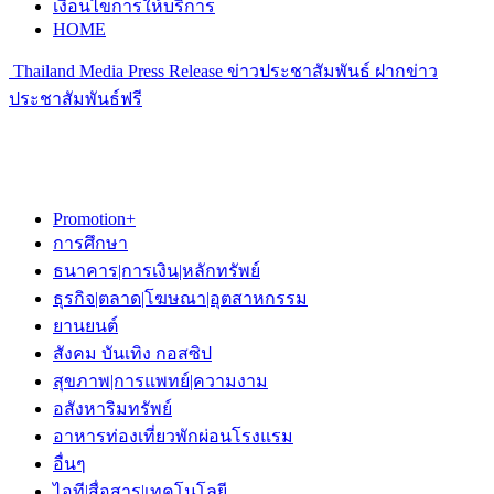
เงื่อนไขการให้บริการ
HOME
Thailand Media Press Release ข่าวประชาสัมพันธ์ ฝากข่าว
ประชาสัมพันธ์ฟรี
Promotion+
การศึกษา
ธนาคาร|การเงิน|หลักทรัพย์
ธุรกิจ|ตลาด|โฆษณา|อุตสาหกรรม
ยานยนต์
สังคม บันเทิง กอสซิป
สุขภาพ|การแพทย์|ความงาม
อสังหาริมทรัพย์
อาหารท่องเที่ยวพักผ่อนโรงแรม
อื่นๆ
ไอที|สื่อสาร|เทคโนโลยี