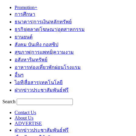
Promotion+
การศึกษา
ธนาคาร|การเงิน|หลักทรัพย์
ธุรกิจ|ตลาด|โฆษณา|อุตสาหกรรม
ยานยนต์
สังคม บันเทิง กอสซิป
สุขภาพ|การแพทย์|ความงาม
อสังหาริมทรัพย์
อาหารท่องเที่ยวพักผ่อนโรงแรม
อื่นๆ
ไอที|สื่อสาร|เทคโนโลยี
ฝากข่าวประชาสัมพันธ์ฟรี
Search
Contact Us
About Us
ADVERTISE
ฝากข่าวประชาสัมพันธ์ฟรี