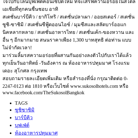
ใจไปกับไลน์บุฟเฟ่ต์คอนเซ็ปต์ใหม่ ที่จะเสิร์ฟความอร่อยในสไตล์
เอเชียที่ทุกคนชื่นชอบ อาทิ
สเตชั่นบาร์บีคิว / ยากิโทริ / สเตชั่นปลาเผา / ออยสเตอร์ / สเตชั่น
ซูชิ-ซาชิมิ / สเตชั่นซีฟู้ดออนไอซ์ / มุมชีสและสลัดบาร์ออแก
นิคหลากหลาย / สเตชั่นอาหารไทย / สเตชั่นเค้ก-ของหวาน และ
อื่น ๆ อีกมากมาย สนนราคาเพียง 1,300 บาทสุทธิ ต่อท่าน แบบ
ไม่จำกัดเวลา!
มาร่วมลิ้มรสความอร่อยที่ผสานกันอย่างลงตัวไปกับเราได้แล้ว
ทุกเย็นวันอาทิตย์ -วันอังคาร ณ ห้องอาหารปทุมมาศ โรงแรม
เดอะ สุโกศล กรุงเทพ
สอบถามรายละเอียดเพิ่มเติม หรือสำรองที่นั่ง กรุณาติดต่อ 0-
2247-0123 ต่อ 1810 หรือเว็บไซต์ www.sukosolhotels.com หรือ
www.facebook.com/TheSukosolBangkok
TAGS
ซูชิซาซิมิ
บาร์บีคิว
บุฟเฟ่ต์
ห้องอาหารปทุมมาศ