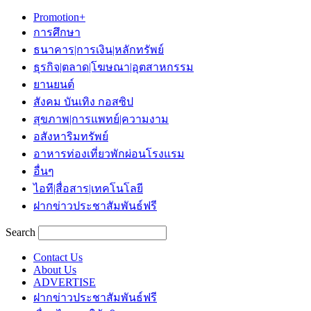
Promotion+
การศึกษา
ธนาคาร|การเงิน|หลักทรัพย์
ธุรกิจ|ตลาด|โฆษณา|อุตสาหกรรม
ยานยนต์
สังคม บันเทิง กอสซิป
สุขภาพ|การแพทย์|ความงาม
อสังหาริมทรัพย์
อาหารท่องเที่ยวพักผ่อนโรงแรม
อื่นๆ
ไอที|สื่อสาร|เทคโนโลยี
ฝากข่าวประชาสัมพันธ์ฟรี
Search
Contact Us
About Us
ADVERTISE
ฝากข่าวประชาสัมพันธ์ฟรี