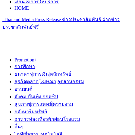
เงื่อนไขการให้บริการ
HOME
Thailand Media Press Release ข่าวประชาสัมพันธ์ ฝากข่าว
ประชาสัมพันธ์ฟรี
Promotion+
การศึกษา
ธนาคาร|การเงิน|หลักทรัพย์
ธุรกิจ|ตลาด|โฆษณา|อุตสาหกรรม
ยานยนต์
สังคม บันเทิง กอสซิป
สุขภาพ|การแพทย์|ความงาม
อสังหาริมทรัพย์
อาหารท่องเที่ยวพักผ่อนโรงแรม
อื่นๆ
ไอที|สื่อสาร|เทคโนโลยี