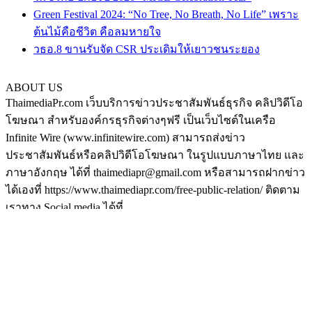
Green Festival 2024: “No Tree, No Breath, No Life” เพราะ
ต้นไม้คือชีวิต คือลมหายใจ
วธอ.8 ขานรับจัด CSR ประเดิมให้เยาวชนระยอง
ABOUT US
ThaimediaPr.com เว็บบริการข่าวประชาสัมพันธ์ธุรกิจ คลิปวิดีโอ
โฆษณา สำหรับองค์กรธุรกิจต่างๆฟรี เป็นเว็บไซต์ในเครือ
Infinite Wire (www.infinitewire.com) สามารถส่งข่าว
ประชาสัมพันธ์หรือคลิปวิดีโอโฆษณา ในรูปแบบภาษาไทย และ
ภาษาอังกฤษ ได้ที่ thaimediapr@gmail.com หรือสามารถฝากข่าว
ได้เองที่ https://www.thaimediapr.com/free-public-relation/ ติดตาม
เราทาง Social media ได้ที่
http://www.facebook.com/BokLaoKhaoPr
https://plus.google.com/u/0/117075194708380101540/posts
http://www.pinterest.com/thaimediapr/
https://twitter.com/ThaimediaPr
FOLLOW US
กระเป๋า
|
ส้มใส
|
ดูหนัง
|
เหล้าบ๊วย
|
©