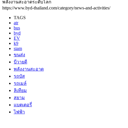
พลังงานสะอาดระดับโลก
https://www.byd-thailand.com/category/news-and-activities/
TAGS
atr
bus
byd
EV
k9
siam
ขนส่ง
บีวายดี
พลังงานสะอาด
รถบัส
รถเมล์
ลิเทียม
สยาม
แบตเตอรี่
ไฟฟ้า