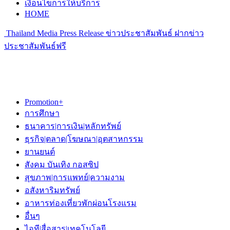
เงื่อนไขการให้บริการ
HOME
Thailand Media Press Release ข่าวประชาสัมพันธ์ ฝากข่าว
ประชาสัมพันธ์ฟรี
Promotion+
การศึกษา
ธนาคาร|การเงิน|หลักทรัพย์
ธุรกิจ|ตลาด|โฆษณา|อุตสาหกรรม
ยานยนต์
สังคม บันเทิง กอสซิป
สุขภาพ|การแพทย์|ความงาม
อสังหาริมทรัพย์
อาหารท่องเที่ยวพักผ่อนโรงแรม
อื่นๆ
ไอที|สื่อสาร|เทคโนโลยี