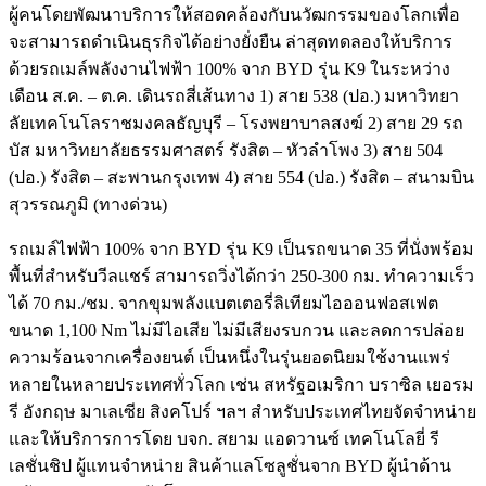
ผู้คนโดยพัฒนาบริการให้สอดคล้องกับนวัฒกรรมของโลกเพื่อ
จะสามารถดำเนินธุรกิจได้อย่างยั่งยืน ล่าสุดทดลองให้บริการ
ด้วยรถเมล์พลังงานไฟฟ้า 100% จาก BYD รุ่น K9 ในระหว่าง
เดือน ส.ค. – ต.ค. เดินรถสี่เส้นทาง 1) สาย 538 (ปอ.) มหาวิทยา
ลัยเทคโนโลราชมงคลธัญบุรี – โรงพยาบาลสงฆ์ 2) สาย 29 รถ
บัส มหาวิทยาลัยธรรมศาสตร์ รังสิต – หัวลำโพง 3) สาย 504
(ปอ.) รังสิต – สะพานกรุงเทพ 4) สาย 554 (ปอ.) รังสิต – สนามบิน
สุวรรณภูมิ (ทางด่วน)
รถเมล์ไฟฟ้า 100% จาก BYD รุ่น K9 เป็นรถขนาด 35 ที่นั่งพร้อม
พื้นที่สำหรับวีลแชร์ สามารถวิ่งได้กว่า 250-300 กม. ทำความเร็ว
ได้ 70 กม./ชม. จากขุมพลังแบตเตอรี่ลิเทียมไอออนฟอสเฟต
ขนาด 1,100 Nm ไม่มีไอเสีย ไม่มีเสียงรบกวน และลดการปล่อย
ความร้อนจากเครื่องยนต์ เป็นหนึ่งในรุ่นยอดนิยมใช้งานแพร่
หลายในหลายประเทศทั่วโลก เช่น สหรัฐอเมริกา บราซิล เยอรม
รี อังกฤษ มาเลเซีย สิงคโปร์ ฯลฯ สำหรับประเทศไทยจัดจำหน่าย
และให้บริการการโดย บจก. สยาม แอดวานซ์ เทคโนโลยี่ รี
เลชั่นชิป ผู้แทนจำหน่าย สินค้าแลโซลูชั่นจาก BYD ผู้นำด้าน