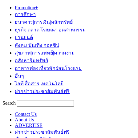
Promotion+
การศึกษา
ธนาคาร|การเงิน|หลักทรัพย์
ธุรกิจ|ตลาด|โฆษณา|อุตสาหกรรม
ยานยนต์
สังคม บันเทิง กอสซิป
สุขภาพ|การแพทย์|ความงาม
อสังหาริมทรัพย์
อาหารท่องเที่ยวพักผ่อนโรงแรม
อื่นๆ
ไอที|สื่อสาร|เทคโนโลยี
ฝากข่าวประชาสัมพันธ์ฟรี
Search
Contact Us
About Us
ADVERTISE
ฝากข่าวประชาสัมพันธ์ฟรี