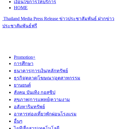
เงื่อนไขการให้บริการ
HOME
Thailand Media Press Release ข่าวประชาสัมพันธ์ ฝากข่าว
ประชาสัมพันธ์ฟรี
Promotion+
การศึกษา
ธนาคาร|การเงิน|หลักทรัพย์
ธุรกิจ|ตลาด|โฆษณา|อุตสาหกรรม
ยานยนต์
สังคม บันเทิง กอสซิป
สุขภาพ|การแพทย์|ความงาม
อสังหาริมทรัพย์
อาหารท่องเที่ยวพักผ่อนโรงแรม
อื่นๆ
ไอที|สื่อสาร|เทคโนโลยี