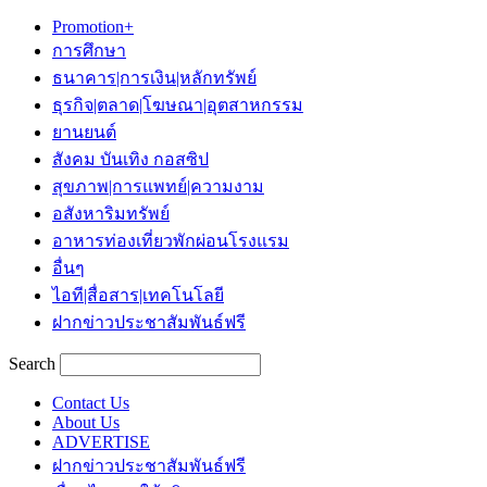
Promotion+
การศึกษา
ธนาคาร|การเงิน|หลักทรัพย์
ธุรกิจ|ตลาด|โฆษณา|อุตสาหกรรม
ยานยนต์
สังคม บันเทิง กอสซิป
สุขภาพ|การแพทย์|ความงาม
อสังหาริมทรัพย์
อาหารท่องเที่ยวพักผ่อนโรงแรม
อื่นๆ
ไอที|สื่อสาร|เทคโนโลยี
ฝากข่าวประชาสัมพันธ์ฟรี
Search
Contact Us
About Us
ADVERTISE
ฝากข่าวประชาสัมพันธ์ฟรี