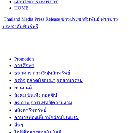
เงื่อนไขการให้บริการ
HOME
Thailand Media Press Release ข่าวประชาสัมพันธ์ ฝากข่าว
ประชาสัมพันธ์ฟรี
Promotion+
การศึกษา
ธนาคาร|การเงิน|หลักทรัพย์
ธุรกิจ|ตลาด|โฆษณา|อุตสาหกรรม
ยานยนต์
สังคม บันเทิง กอสซิป
สุขภาพ|การแพทย์|ความงาม
อสังหาริมทรัพย์
อาหารท่องเที่ยวพักผ่อนโรงแรม
อื่นๆ
ไอที|สื่อสาร|เทคโนโลยี