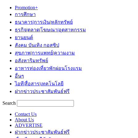
Promotion+
การศึกษา
ธนาคาร|การเงิน|หลักทรัพย์
ธุรกิจ|ตลาด|โฆษณา|อุตสาหกรรม
ยานยนต์
สังคม บันเทิง กอสซิป
สุขภาพ|การแพทย์|ความงาม
อสังหาริมทรัพย์
อาหารท่องเที่ยวพักผ่อนโรงแรม
อื่นๆ
ไอที|สื่อสาร|เทคโนโลยี
ฝากข่าวประชาสัมพันธ์ฟรี
Search
Contact Us
About Us
ADVERTISE
ฝากข่าวประชาสัมพันธ์ฟรี