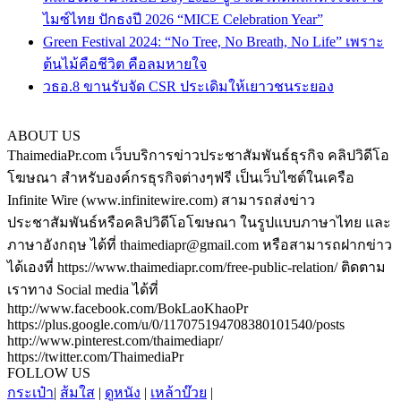
ไมซ์ไทย ปักธงปี 2026 “MICE Celebration Year”
Green Festival 2024: “No Tree, No Breath, No Life” เพราะ
ต้นไม้คือชีวิต คือลมหายใจ
วธอ.8 ขานรับจัด CSR ประเดิมให้เยาวชนระยอง
ABOUT US
ThaimediaPr.com เว็บบริการข่าวประชาสัมพันธ์ธุรกิจ คลิปวิดีโอ
โฆษณา สำหรับองค์กรธุรกิจต่างๆฟรี เป็นเว็บไซต์ในเครือ
Infinite Wire (www.infinitewire.com) สามารถส่งข่าว
ประชาสัมพันธ์หรือคลิปวิดีโอโฆษณา ในรูปแบบภาษาไทย และ
ภาษาอังกฤษ ได้ที่ thaimediapr@gmail.com หรือสามารถฝากข่าว
ได้เองที่ https://www.thaimediapr.com/free-public-relation/ ติดตาม
เราทาง Social media ได้ที่
http://www.facebook.com/BokLaoKhaoPr
https://plus.google.com/u/0/117075194708380101540/posts
http://www.pinterest.com/thaimediapr/
https://twitter.com/ThaimediaPr
FOLLOW US
กระเป๋า
|
ส้มใส
|
ดูหนัง
|
เหล้าบ๊วย
|