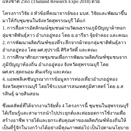
แห่งชาติ 2561 (Thailand Research Expo 2018) ด้วย
โครงการวิจัย 4 หัวข้อที่คณาจารย์ของ มบส. วิจัยและพัฒนาขึ้น
มาให้กับชุมชนในจังหวัดสุพรรณบุรี ได้แก่
1. การสื่อสารอัตลักษณ์ชุมชนผ่านวัฒนธรรมภูมิปัญญาผ้าทอก
ลุ่มชาติพันธุ์ลาว อำเภออู่ทอง โดย อ.อารียา จุ้ยจำลอง และคณะ
2. การพัฒนาผลิตภัณฑ์ของที่ระลึกจากผ้าทอกลุ่มชาติพันธุ์ลาว
อำเภออู่ทอง โดย ผศ.สุปราณี ศิริสวัสดิ์ และคณะ
3. การศึกษาศักยภาพชุมชนเพื่อการพัฒนาผลิตภัณฑ์ชุมชนจาก
ภูมิปัญญาท้องถิ่น อำเภออู่ทอง จังหวัดสุพรรณบุรี โดย
ผศ.ดร.สุดถนอม ตันเจริญ และคณะ
4. แอพพลิเคชันบูรณาการข้อมูลการท่องเที่ยวอำเภออู่ทอง
จังหวัดสุพรรณบุรี โดยใช้ระบบสารสนเทศภูมิศาสตร์ โดย อ.ส
รสินธุ์ ฉายสินสอน
ซึ่งผลลัพธ์ที่ได้จากงานวิจัยทั้ง 4 โครงการนี้ ชุมชนในสุพรรณบุรี
ได้เรียนรู้และสามารถนำไปประยุกต์และต่อยอดการใช้งานเพื่อ
สร้างอาชีพ รายได้และยกระดับคุณค่าของผลิตภัณฑ์ท้องถิ่นให้
เป็นที่รู้จักในวงกว้างได้อย่างมีคุณภาพต่อไป เป็นไปตามนโยบาย