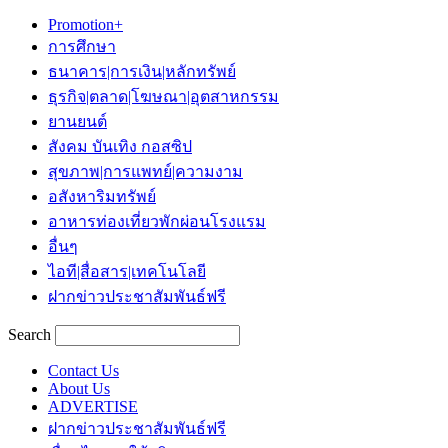
Promotion+
การศึกษา
ธนาคาร|การเงิน|หลักทรัพย์
ธุรกิจ|ตลาด|โฆษณา|อุตสาหกรรม
ยานยนต์
สังคม บันเทิง กอสซิป
สุขภาพ|การแพทย์|ความงาม
อสังหาริมทรัพย์
อาหารท่องเที่ยวพักผ่อนโรงแรม
อื่นๆ
ไอที|สื่อสาร|เทคโนโลยี
ฝากข่าวประชาสัมพันธ์ฟรี
Search
Contact Us
About Us
ADVERTISE
ฝากข่าวประชาสัมพันธ์ฟรี