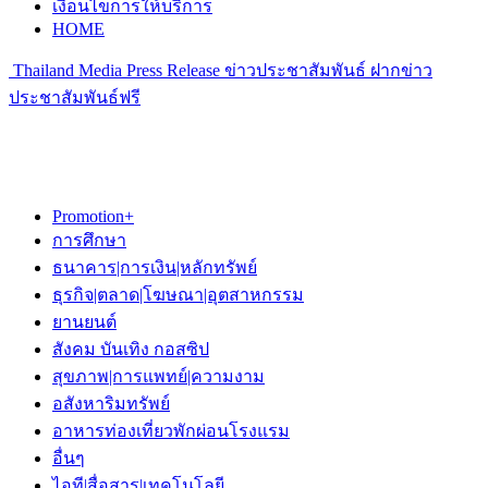
เงื่อนไขการให้บริการ
HOME
Thailand Media Press Release ข่าวประชาสัมพันธ์ ฝากข่าว
ประชาสัมพันธ์ฟรี
Promotion+
การศึกษา
ธนาคาร|การเงิน|หลักทรัพย์
ธุรกิจ|ตลาด|โฆษณา|อุตสาหกรรม
ยานยนต์
สังคม บันเทิง กอสซิป
สุขภาพ|การแพทย์|ความงาม
อสังหาริมทรัพย์
อาหารท่องเที่ยวพักผ่อนโรงแรม
อื่นๆ
ไอที|สื่อสาร|เทคโนโลยี