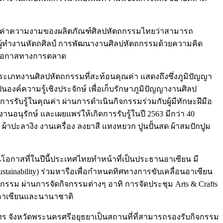
ู้ในคุณค่าความงามของผลิตภัณฑ์ศิลปหัตถกรรมไทยว่าสามารถ
แก่ผู้ทำงานหัตถศิลป์ การพัฒนางานศิลปหัตถกรรมด้วยความคิด
่มโอกาสทางการตลาด
ะเภทงานศิลปหัตถกรรมที่สะท้อนคุณค่า แสดงถึงซึ่งภูมิปัญญา
นองค์ความรู้เชิงประจักษ์ เพื่อเก็บรักษาภูมิปัญญางานศิลป
รรับรู้ในคุณค่า ผ่านการดำเนินกิจกรรมร่วมกับผู้มีทักษะฝีมือ
นุรักษ์ และเผยแพร่ให้เกิดการรับรู้ในปี 2563 มีกว่า 40
้าปะลางิง งานเครื่อง ลงยาสี แทงหยวก ปูนปั้นสด ผ้าสมปักปูม
อกาสที่ในปีนี้ประเทศไทยทำหน้าที่เป็นประธานอาเซียน มี
stainability) ร่วมหารือเพื่อกำหนดทิศทางการขับเคลื่อนอาเซียน
ตถกรรม ผ่านการจัดกิจกรรมต่างๆ อาทิ การจัดประชุม Arts & Crafts
บอาเซียนและนานาชาติ
งไทร จังหวัดพระนครศรีอยุธยาเป็นสถานที่ที่สามารถรองรับกิจกรรม