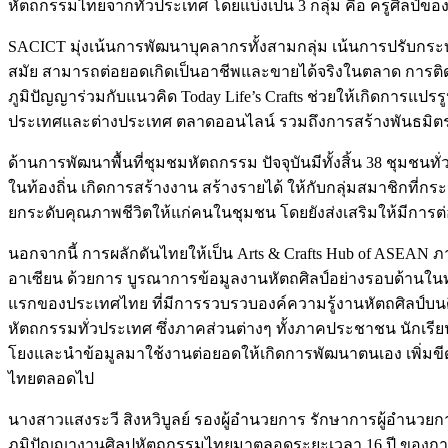
หัตถกรรมไทยจากทั่วประเทศ โดยแบ่งเป็น 3 กลุ่ม คือ ครูศิลป์ข
SACICT มุ่งเน้นการพัฒนาบุคลากรทั้งสามกลุ่ม เน้นการปรับกระบ
สมัย สามารถต่อยอดเกิดเป็นอาชีพและขายได้จริงในตลาด การติด
ภูมิปัญญาร่วมกับแนวคิด Today Life’s Crafts ช่วยให้เกิดการแปร
ประเทศและต่างประเทศ ตลาดออนไลน์ รวมถึงการสร้างพันธมิตร
ด้านการพัฒนาพื้นที่ชุมชมหัตถกรรม ปัจจุบันมีทั้งสิ้น 38 ชุมชน
ในท้องถิ่น เกิดการสร้างงาน สร้างรายได้ ให้กับกลุ่มสมาชิกที่กร
ยกระดับคุณภาพชีวิตให้แก่คนในชุมชน โดยยังส่งเสริมให้มีการต่อ
นอกจากนี้ การผลักดันไทยให้เป็น Arts & Crafts Hub of ASEAN
อาเซียน ด้วยการ บูรณาการข้อมูลงานหัตถศิลป์อย่างรอบด้านในทุกมิ
แรกของประเทศไทย ที่มีการรวบรวบองค์ความรู้งานหัตถศิลป์บนดิ
หัตถกรรมทั่วประเทศ ซึ่งภาคส่วนต่างๆ ทั้งภาคประชาชน นักเรี
โยงและนำข้อมูลมาใช้งานต่อยอดให้เกิดการพัฒนาตนเอง เพิ่มขี
ไทยตลอดไป
นางสาวแสงระวี สิงหวิบูลย์ รองผู้อำนวยการ รักษาการผู้อำนวยก
ภูมิปัญญางานศิลปหัตถกรรมไทยมาตลอดระยะเวลา 16 ปี ของการดำ