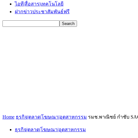
ไอที|สื่อสาร|เทคโนโลยี
ฝากข่าวประชาสัมพันธ์ฟรี
Home
ธุรกิจ|ตลาด|โฆษณา|อุตสาหกรรม
รมช.พาณิชย์ กำชับ SA
ธุรกิจ|ตลาด|โฆษณา|อุตสาหกรรม