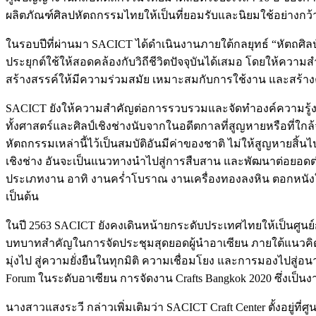
ผลิตภัณฑ์ศิลปหัตถกรรมไทยให้เป็นที่ยอมรับและนิยมใช้อย่างกว
ในรอบปีที่ผ่านมา SACICT ได้ดำเนินงานภายใต้กลยุทธ์ “หัตถศิลป
ประยุกต์ใช้ให้สอดคล้องกับวิถีชีวิตปัจจุบันได้เสมอ โดยให้คว
สร้างสรรค์ให้มีความร่วมสมัย เหมาะสมกับการใช้งาน และสร้าง
SACICT ยังให้ความสำคัญต่อการรวบรวมและจัดทำองค์ความรู้งาน
ทั้งศาสตร์และศิลป์เชิงช่างนับจากในอดีตกาลที่สูญหายหรือที่ใกล้
หัตถกรรมเหล่านี้ไว้เป็นสมบัติอันมีค่าของชาติ ไม่ให้สูญหายสิ
เชิงช่าง อันจะเป็นแนวทางนำไปสู่การสืบสาน และพัฒนาต่อยอดต่อไ
ประเภทงาน อาทิ งานคร่ำโบราณ งานเครื่องทองลงหิน ตอกหนังใหญ่
เป็นต้น
ในปี 2563 SACICT ยังคงเดินหน้ายกระดับประเทศไทยให้เป็นศูนย
บทบาทสำคัญในการจัดประชุมสุดยอดผู้นำอาเซียน ภายใต้แนวคิดหลัก 
มุ่งไป สู่ความยั่งยืนในทุกมิติ ความเชื่อมโยง และการมองไปสู่อ
Forum ในระดับอาเซียน การจัดงาน Crafts Bangkok 2020 ซึ่งเ
นางสาวแสงระวี กล่าวเพิ่มเติมว่า SACICT Craft Center ตั้งอยู