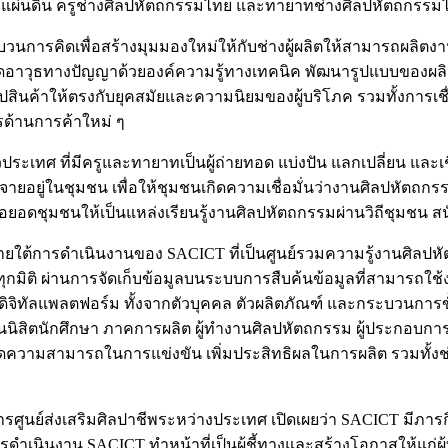
องแผ่นดิน ครูช่างศิลปหัตถกรรมไทย และทายาทช่างศิลปหัตถกรรมไทย
วนการคิดเพื่อสร้างมุมมองใหม่ให้กับช่างผู้ผลิตให้สามารถผลิตง
อาวุธทางปัญญาด้วยองค์ความรู้ทางเทคนิค พัฒนารูปแบบของผลิตภั
รูปสินค้าให้ตรงกับยุคสมัยและความนิยมของผู้บริโภค รวมทั้งการเช
ด้านการค้าใหม่ ๆ
ทั่วประเทศ ที่มีครูและทายาทเป็นผู้ถ่ายทอด แบ่งปัน แลกเปลี่ยน แล
ะจายอยู่ในชุมชน เพื่อให้ชุมชนเกิดความเชื่อมั่นว่างานศิลปหัตถกร
ยอดชุมชนให้เป็นแหล่งเรียนรู้งานศิลปหัตถกรรมผ่านวิถีชุมชน สนั
 ภายใต้การดำเนินงานของ SACICT ที่เป็นศูนย์รวมความรู้งานศิล
ติ ผ่านการจัดเก็บข้อมูลบนระบบการสืบค้นข้อมูลที่สามารถใช้งานง่า
จิทัลแพลตฟอร์ม ทั้งจากตัวบุคคล ตัวผลิตภัณฑ์ และกระบวนการขั
ยนนิสิตนักศึกษา ภาคการผลิต ผู้ทำงานศิลปหัตถกรรม ผู้ประกอบกา
ดความสามารถในการแข่งขัน เพิ่มประสิทธิผลในการผลิต รวมทั้งช
ารศูนย์ส่งเสริมศิลปาชีพระหว่างประเทศ เปิดเผยว่า SACICT มีภาร
เนินงาน SACICT ทำหน้าที่เป็นผู้ชี้ทางและสร้างโอกาสให้แก่ผ