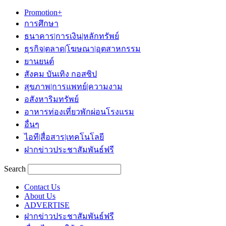
Promotion+
การศึกษา
ธนาคาร|การเงิน|หลักทรัพย์
ธุรกิจ|ตลาด|โฆษณา|อุตสาหกรรม
ยานยนต์
สังคม บันเทิง กอสซิป
สุขภาพ|การแพทย์|ความงาม
อสังหาริมทรัพย์
อาหารท่องเที่ยวพักผ่อนโรงแรม
อื่นๆ
ไอที|สื่อสาร|เทคโนโลยี
ฝากข่าวประชาสัมพันธ์ฟรี
Search
Contact Us
About Us
ADVERTISE
ฝากข่าวประชาสัมพันธ์ฟรี