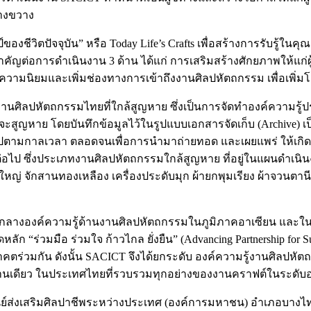
้างขวาง
์ของชีวิตปัจจุบัน” หรือ Today Life’s Crafts เพื่อสร้างการรับร
ามสำคัญต่อการดำเนินงาน 3 ด้าน ได้แก่ การเสริมสร้างศักยภาพให้
ความนิยมและเพิ่มช่องทางการเข้าถึงงานศิลปหัตถกรรม เพื่อเพิ
ศิลปหัตถกรรมไทยที่ใกล้สูญหาย ซึ่งเป็นการจัดทำองค์ความรู้ปร
จะสูญหาย โดยบันทึกข้อมูลไว้ในรูปแบบเอกสารจัดเก็บ (Archive) เป็
้นไปตามกาลเวลา ตลอดจนเพื่อการนำมาถ่ายทอด และเผยแพร่ ให้เกิดกา
ป ซึ่งประเภทงานศิลปหัตถกรรมใกล้สูญหาย ที่อยู่ในแผนดำเนินงานอ
 จักสานทองเหลือง เครื่องประดับมุก ผ้ายกพุมเรียง ผ้าจวนตานี ผ
์กลางองค์ความรู้ด้านงานศิลปหัตถกรรมในภูมิภาคอาเซียน และในโ
“ร่วมมือ ร่วมใจ ก้าวไกล ยั่งยืน” (Advancing Partnership for Su
นาคตร่วมกัน ดังนั้น SACICT จึงได้ยกระดับ องค์ความรู้งานศิลปหั
ป็นงานเดียว ในประเทศไทยที่รวบรวมทุกอย่างของงานคราฟต์ในระดั
่ที่ศูนย์ส่งเสริมศิลปาชีพระหว่างประเทศ (องค์การมหาชน) อำเภอบา