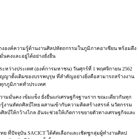
ลางองค์ความรู้ด้านงานศิลปหัตถกรรมในภูมิภาคอาเซียน พร้อมดึง
งและอยู่​ได้อย่างยั่งยืน
ะหว่างประเทศ (องค์การมหาชน) วันศุกร์ที่ 1 พฤศจิกายน 2562
ญญาดั้งเดิมของบรรพบุรุษ ที่สำคัญอย่างยิ่งคือสามารถสร้างงาน
วทุกภูมิภาคทั่วประเทศ
มั่นคง เข้มแข็ง ยั่งยืนแก่เศรษฐกิจฐานราก ขณะเดียวกันทุก
ู้งานหัตถศิลป์ไทย ผสานเข้ากับความคิดสร้างสรรค์ นวัตกรรม
ศิลป์ให้กว้างไกล อันจะช่วยให้เกิดการขยายตัวทางเศรษฐกิจและ
่ปัจจุบัน SACICT ได้คัดเลือกและเชิดชูกลุ่มผู้ทำงานศิลป