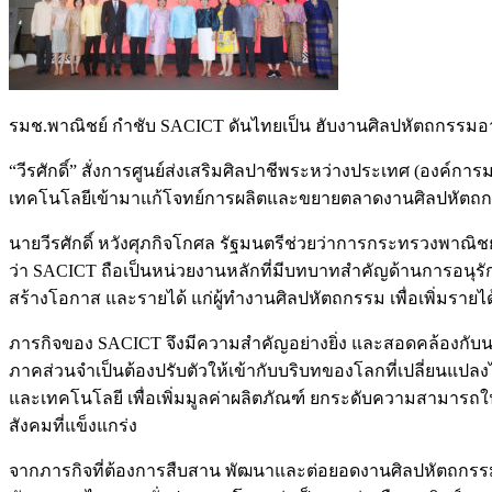
รมช.พาณิชย์ กำชับ SACICT ดันไทยเป็น ฮับงานศิลปหัตถกรรมอ
“วีรศักดิ์” สั่งการศูนย์ส่งเสริมศิลปาชีพระหว่างประเทศ (อง
เทคโนโลยีเข้ามาแก้โจทย์​การผลิตและขยายตลาดงานศิลปหัตถกรรมไ
นายวีรศักดิ์ หวังศุภกิจโกศล รัฐมนตรีช่วยว่าการกระทรวงพาณิ
ว่า SACICT ถือเป็นหน่วยงานหลักที่มีบทบาทสำคัญด้านการอนุรั
สร้างโอกาส และรายได้ แก่ผู้ทำงานศิลปหัตถกรรม เพื่อเพิ่มรายได้ใ
ภารกิจของ SACICT จึงมีความสำคัญอย่างยิ่ง และสอดคล้องกับนโ
ภาคส่วนจำเป็นต้องปรับตัวให้เข้ากับบริบทของโลกที่เปลี่ยนแ
และเทคโนโลยี เพื่อเพิ่มมูลค่าผลิตภัณฑ์ ยกระดับความสามารถใ
สังคมที่แข็งแกร่ง
จากภารกิจที่ต้องการสืบสาน พัฒนาและต่อยอดงานศิลปหัตถกรรมไทย