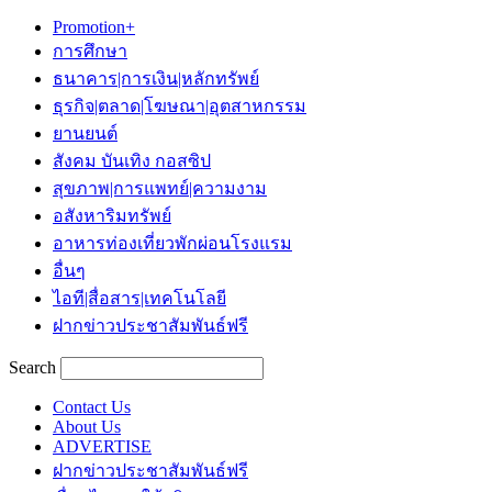
Promotion+
การศึกษา
ธนาคาร|การเงิน|หลักทรัพย์
ธุรกิจ|ตลาด|โฆษณา|อุตสาหกรรม
ยานยนต์
สังคม บันเทิง กอสซิป
สุขภาพ|การแพทย์|ความงาม
อสังหาริมทรัพย์
อาหารท่องเที่ยวพักผ่อนโรงแรม
อื่นๆ
ไอที|สื่อสาร|เทคโนโลยี
ฝากข่าวประชาสัมพันธ์ฟรี
Search
Contact Us
About Us
ADVERTISE
ฝากข่าวประชาสัมพันธ์ฟรี