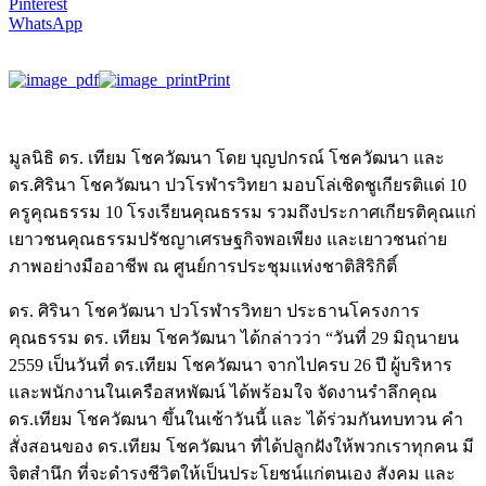
Pinterest
WhatsApp
Print
มูลนิธิ ดร. เทียม โชควัฒนา โดย บุญปกรณ์ โชควัฒนา และ
ดร.ศิรินา โชควัฒนา ปวโรฬารวิทยา มอบโล่เชิดชูเกียรติแด่ 10
ครูคุณธรรม 10 โรงเรียนคุณธรรม รวมถึงประกาศเกียรติคุณแก่
เยาวชนคุณธรรมปรัชญาเศรษฐกิจพอเพียง และเยาวชนถ่าย
ภาพอย่างมืออาชีพ ณ ศูนย์การประชุมแห่งชาติสิริกิติ์
ดร. ศิรินา โชควัฒนา ปวโรฬารวิทยา ประธานโครงการ
คุณธรรม ดร. เทียม โชควัฒนา ได้กล่าวว่า “วันที่ 29 มิถุนายน
2559 เป็นวันที่ ดร.เทียม โชควัฒนา จากไปครบ 26 ปี ผู้บริหาร
และพนักงานในเครือสหพัฒน์ ได้พร้อมใจ จัดงานรำลึกคุณ
ดร.เทียม โชควัฒนา ขึ้นในเช้าวันนี้ และ ได้ร่วมกันทบทวน คำ
สั่งสอนของ ดร.เทียม โชควัฒนา ที่ได้ปลูกฝังให้พวกเราทุกคน มี
จิตสำนึก ที่จะดำรงชีวิตให้เป็นประโยชน์แก่ตนเอง สังคม และ