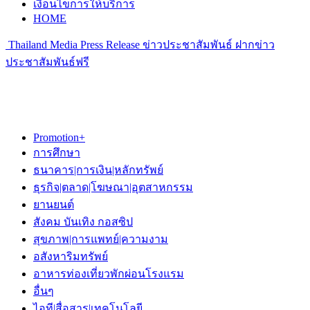
เงื่อนไขการให้บริการ
HOME
Thailand Media Press Release ข่าวประชาสัมพันธ์ ฝากข่าว
ประชาสัมพันธ์ฟรี
Promotion+
การศึกษา
ธนาคาร|การเงิน|หลักทรัพย์
ธุรกิจ|ตลาด|โฆษณา|อุตสาหกรรม
ยานยนต์
สังคม บันเทิง กอสซิป
สุขภาพ|การแพทย์|ความงาม
อสังหาริมทรัพย์
อาหารท่องเที่ยวพักผ่อนโรงแรม
อื่นๆ
ไอที|สื่อสาร|เทคโนโลยี