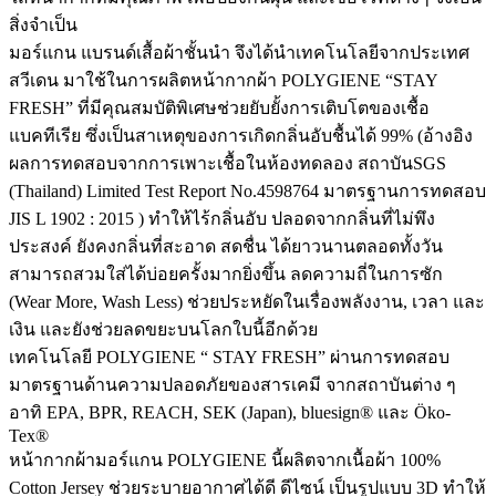
สิ่งจำเป็น
มอร์แกน แบรนด์เสื้อผ้าชั้นนำ จึงได้นำเทคโนโลยีจากประเทศ
สวีเดน มาใช้ในการผลิตหน้ากากผ้า POLYGIENE “STAY
FRESH” ที่มีคุณสมบัติพิเศษช่วยยับยั้งการเติบโตของเชื้อ
แบคทีเรีย ซึ่งเป็นสาเหตุของการเกิดกลิ่นอับชื้นได้ 99% (อ้างอิง
ผลการทดสอบจากการเพาะเชื้อในห้องทดลอง สถาบันSGS
(Thailand) Limited Test Report No.4598764 มาตรฐานการทดสอบ
JIS L 1902 : 2015 ) ทำให้ไร้กลิ่นอับ ปลอดจากกลิ่นที่ไม่พึง
ประสงค์ ยังคงกลิ่นที่สะอาด สดชื่น ได้ยาวนานตลอดทั้งวัน
สามารถสวมใส่ได้บ่อยครั้งมากยิ่งขึ้น ลดความถี่ในการซัก
(Wear More, Wash Less) ช่วยประหยัดในเรื่องพลังงาน, เวลา และ
เงิน และยังช่วยลดขยะบนโลกใบนี้อีกด้วย
เทคโนโลยี POLYGIENE “ STAY FRESH” ผ่านการทดสอบ
มาตรฐานด้านความปลอดภัยของสารเคมี จากสถาบันต่าง ๆ
อาทิ EPA, BPR, REACH, SEK (Japan), bluesign® และ Öko-
Tex®
หน้ากากผ้ามอร์แกน POLYGIENE นี้ผลิตจากเนื้อผ้า 100%
Cotton Jersey ช่วยระบายอากาศได้ดี ดีไซน์ เป็นรูปแบบ 3D ทำให้