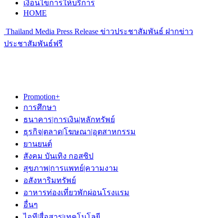
เงื่อนไขการให้บริการ
HOME
Thailand Media Press Release ข่าวประชาสัมพันธ์ ฝากข่าว
ประชาสัมพันธ์ฟรี
Promotion+
การศึกษา
ธนาคาร|การเงิน|หลักทรัพย์
ธุรกิจ|ตลาด|โฆษณา|อุตสาหกรรม
ยานยนต์
สังคม บันเทิง กอสซิป
สุขภาพ|การแพทย์|ความงาม
อสังหาริมทรัพย์
อาหารท่องเที่ยวพักผ่อนโรงแรม
อื่นๆ
ไอที|สื่อสาร|เทคโนโลยี