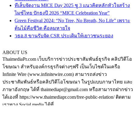
ทีเส็บจัดงาน MICE Day 2025 ชู 3 แนวคิดหลักหัวใจสร้าง
ไมซ์ไทย ปักธงปี 2026 “MICE Celebration Year”
Green Festival 2024: “No Tree, No Breath, No Life” เพราะ
ต้นไม้คือชีวิต คือลมหายใจ
วธอ.8 ขานรับจัด CSR ประเดิมให้เยาวชนระยอง
ABOUT US
ThaimediaPr.com เว็บบริการข่าวประชาสัมพันธ์ธุรกิจ คลิปวิดีโอ
โฆษณา สำหรับองค์กรธุรกิจต่างๆฟรี เป็นเว็บไซต์ในเครือ
Infinite Wire (www.infinitewire.com) สามารถส่งข่าว
ประชาสัมพันธ์หรือคลิปวิดีโอโฆษณา ในรูปแบบภาษาไทย และ
ภาษาอังกฤษ ได้ที่ thaimediapr@gmail.com หรือสามารถฝากข่าว
ได้เองที่ https://www.thaimediapr.com/free-public-relation/ ติดตาม
เราทาง Social media ได้ที่
http://www.facebook.com/BokLaoKhaoPr
https://plus.google.com/u/0/117075194708380101540/posts
http://www.pinterest.com/thaimediapr/
https://twitter.com/ThaimediaPr
FOLLOW US