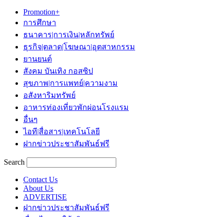
Promotion+
การศึกษา
ธนาคาร|การเงิน|หลักทรัพย์
ธุรกิจ|ตลาด|โฆษณา|อุตสาหกรรม
ยานยนต์
สังคม บันเทิง กอสซิป
สุขภาพ|การแพทย์|ความงาม
อสังหาริมทรัพย์
อาหารท่องเที่ยวพักผ่อนโรงแรม
อื่นๆ
ไอที|สื่อสาร|เทคโนโลยี
ฝากข่าวประชาสัมพันธ์ฟรี
Search
Contact Us
About Us
ADVERTISE
ฝากข่าวประชาสัมพันธ์ฟรี