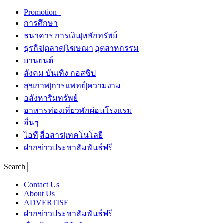
Promotion+
การศึกษา
ธนาคาร|การเงิน|หลักทรัพย์
ธุรกิจ|ตลาด|โฆษณา|อุตสาหกรรม
ยานยนต์
สังคม บันเทิง กอสซิป
สุขภาพ|การแพทย์|ความงาม
อสังหาริมทรัพย์
อาหารท่องเที่ยวพักผ่อนโรงแรม
อื่นๆ
ไอที|สื่อสาร|เทคโนโลยี
ฝากข่าวประชาสัมพันธ์ฟรี
Search
Contact Us
About Us
ADVERTISE
ฝากข่าวประชาสัมพันธ์ฟรี