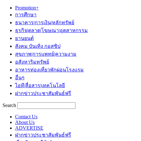
Promotion+
การศึกษา
ธนาคาร|การเงิน|หลักทรัพย์
ธุรกิจ|ตลาด|โฆษณา|อุตสาหกรรม
ยานยนต์
สังคม บันเทิง กอสซิป
สุขภาพ|การแพทย์|ความงาม
อสังหาริมทรัพย์
อาหารท่องเที่ยวพักผ่อนโรงแรม
อื่นๆ
ไอที|สื่อสาร|เทคโนโลยี
ฝากข่าวประชาสัมพันธ์ฟรี
Search
Contact Us
About Us
ADVERTISE
ฝากข่าวประชาสัมพันธ์ฟรี