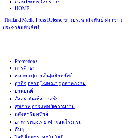
เงื่อนไขการให้บริการ
HOME
Thailand Media Press Release ข่าวประชาสัมพันธ์ ฝากข่าว
ประชาสัมพันธ์ฟรี
Promotion+
การศึกษา
ธนาคาร|การเงิน|หลักทรัพย์
ธุรกิจ|ตลาด|โฆษณา|อุตสาหกรรม
ยานยนต์
สังคม บันเทิง กอสซิป
สุขภาพ|การแพทย์|ความงาม
อสังหาริมทรัพย์
อาหารท่องเที่ยวพักผ่อนโรงแรม
อื่นๆ
ไอที|สื่อสาร|เทคโนโลยี