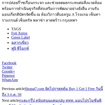
การปล่อยก๊าซเรือนกระจก และช่วยลดผลกระทบต่อสิ่งแวดล้อม
พร้อมการดำเนินธุรกิจที่ส่งเสริมการพัฒนาอย่างยั่งยืน งานรับ
มอบเกียรติบัตรจัดขึ้น ณ ห้องวิภาวดีบอลรูม A โรงแรม เซ็นทา
ราแกรนด์ เซ็นทรัล พลาซ่า ลาดพร้าว กรุงเทพฯ
TAGS
Fuji Xerox
Green Label
ฉลากเขียว
ฟูจิ ซีร็อกซ์
Facebook
Twitter
Google+
Pinterest
WhatsApp
Previous article
Shopat7.com จัดโปรฯสุดคุ้ม Buy 1 Get 1 Free วันนี้
ถึง 3 ก.ค. 59
Next article
กะตะกรุ๊ป สนับสนุนแคมเปญ ททท. มอบโปรโมชั่นพิ