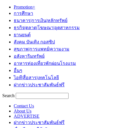
Promotion+
การศึกษา
ธนาคาร|การเงิน|หลักทรัพย์
ธุรกิจ|ตลาด|โฆษณา|อุตสาหกรรม
ยานยนต์
สังคม บันเทิง กอสซิป
สุขภาพ|การแพทย์|ความงาม
อสังหาริมทรัพย์
อาหารท่องเที่ยวพักผ่อนโรงแรม
อื่นๆ
ไอที|สื่อสาร|เทคโนโลยี
ฝากข่าวประชาสัมพันธ์ฟรี
Search
Contact Us
About Us
ADVERTISE
ฝากข่าวประชาสัมพันธ์ฟรี