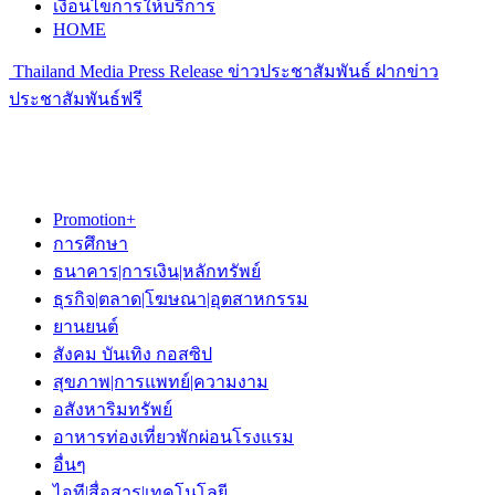
เงื่อนไขการให้บริการ
HOME
Thailand Media Press Release ข่าวประชาสัมพันธ์ ฝากข่าว
ประชาสัมพันธ์ฟรี
Promotion+
การศึกษา
ธนาคาร|การเงิน|หลักทรัพย์
ธุรกิจ|ตลาด|โฆษณา|อุตสาหกรรม
ยานยนต์
สังคม บันเทิง กอสซิป
สุขภาพ|การแพทย์|ความงาม
อสังหาริมทรัพย์
อาหารท่องเที่ยวพักผ่อนโรงแรม
อื่นๆ
ไอที|สื่อสาร|เทคโนโลยี