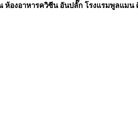
ห้องอาหารควิซีน อันปลั๊ก โรงแรมพูลแมน คิ