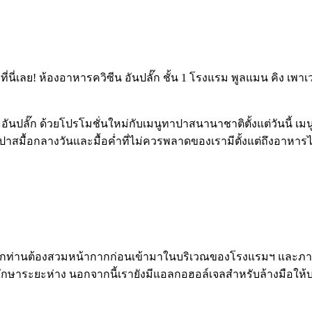
่นี่เลย! ห้องอาหารควิซีน อันปลั๊ก ชั้น 1 โรงแรม พูลแมน คิง
อันปลั๊ก ด้วยโปรโมชั่นใหม่กับเมนูทาปาสนานาชาติตั้งแต่วันนี้ 
ปาสมื้อกลางวันและมื้อค่ำที่ไม่ควรพลาดของเรามีตั้งแต่ถึงอาหา
าทุกท่านต้องสวมหน้ากากก่อนเข้ามาในบริเวณของโรงแรมฯ และภาย
่านรักษาระยะห่าง นอกจากนี้เรายังมีแอลกอฮอล์เจลสำหรับล้างมือ