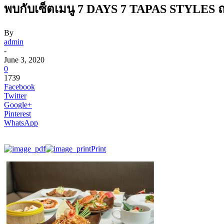
พบกับเซ็ตเมนู 7 DAYS 7 TAPAS STYLES ณ 
By
admin
-
June 3, 2020
0
1739
Facebook
Twitter
Google+
Pinterest
WhatsApp
Print