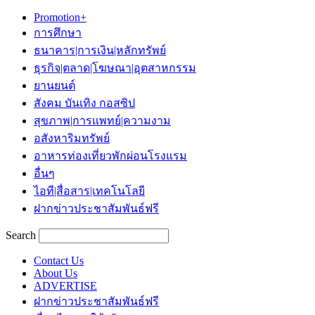
Promotion+
การศึกษา
ธนาคาร|การเงิน|หลักทรัพย์
ธุรกิจ|ตลาด|โฆษณา|อุตสาหกรรม
ยานยนต์
สังคม บันเทิง กอสซิป
สุขภาพ|การแพทย์|ความงาม
อสังหาริมทรัพย์
อาหารท่องเที่ยวพักผ่อนโรงแรม
อื่นๆ
ไอที|สื่อสาร|เทคโนโลยี
ฝากข่าวประชาสัมพันธ์ฟรี
Search
Contact Us
About Us
ADVERTISE
ฝากข่าวประชาสัมพันธ์ฟรี