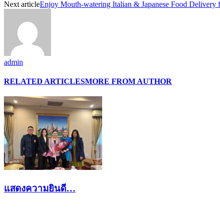
Next article
Enjoy Mouth-watering Italian & Japanese Food Delivery
admin
RELATED ARTICLES
MORE FROM AUTHOR
แสดงความยินดี…