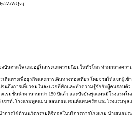
t.ly/2ZrWQvq
รงบันดาลใจ และอยู่ในกระแสความนิยมในทั่วโลก ท่ามกลางความ
งเพื่อธุรกิจและการเดินทางท่องเที่ยว โดยช่วยให้แขกผู้เข้าพัก
น ไปจนถึงการเที่ยวชมในละแวกที่พักและทำความรู้จักกับผู้คนรอบ
งแรมชั้นนำมานานกว่า 150 ปีแล้ว และปัจบันพูลแมนมีโรงแรมในเคร
ฮ้ เซาท์, โรงแรมพูลแมน ลอนดอน เซนต์แพนครัส และโรงแรมพูลแม
ู้นำการใช้ด้านนวัตกรรมดิจิทอลในบริการการโรงแรม นำเสนอประส