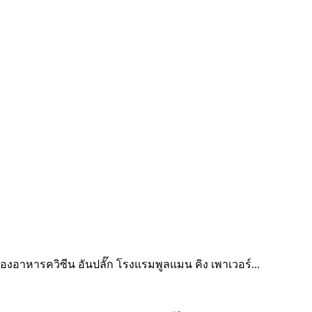
งอาหารควิซีน อันปลั๊ก โรงแรมพูลแมน คิง เพาเวอร์...